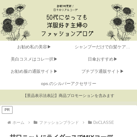
お勧め私の美容▶
シャンプーだけで白髪ケア▶
美白コスメはコレ一択▶
日傘おすすめ▶
お勧め服の通販サイト▶
プチプラ通販サイト▶
ops.のシルバーアクセサリー
【景品表示法表記】商品プロモーションを含みます
PR
ホーム
ファッションブランド
DoCLASSE