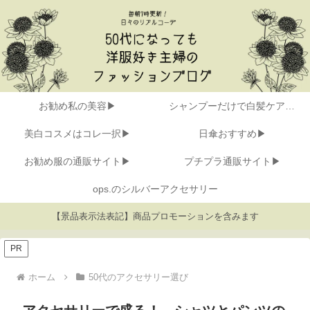
お勧め私の美容▶
シャンプーだけで白髪ケア▶
美白コスメはコレ一択▶
日傘おすすめ▶
お勧め服の通販サイト▶
プチプラ通販サイト▶
ops.のシルバーアクセサリー
【景品表示法表記】商品プロモーションを含みます
PR
ホーム
50代のアクセサリー選び