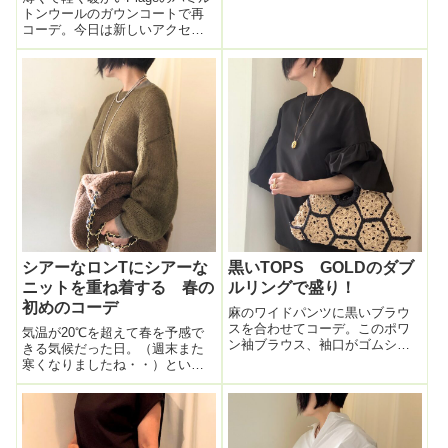
コート：J&M DAVIDSONウイ
トンウールのガウンコートで再
ングチップ靴：エンチャンテッ
コーデ。今日は新しいアクセサ
ド 集英社HAPPYPLUSSTORE
リーを付けたくて選んだニッ
お仕事で埼玉まで出張の日。電
ト。胸元空いてるカシュクール
車に乗る時間...
ニット。このニット、すごくフ
ワッとしてて。カシュクールだ
けど変にピタピタ感（うっふん
服になりがち...
シアーなロンTにシアーな
黒いTOPS GOLDのダブ
ニットを重ね着する 春の
ルリングで盛り！
初めのコーデ
麻のワイドパンツに黒いブラウ
スを合わせてコーデ。このポワ
気温が20℃を超えて春を予感で
ン袖ブラウス、袖口がゴムシャ
きる気候だった日。（週末また
ーリングなので、伸ばしたりOR
寒くなりましたね・・）という
たくし上げたりして形が変えら
気持ちが炸裂してシアーロンT×
れるのが気に入って長ーく愛
シアーニットという天女の羽衣
用。手を洗ったりするときスッ
（誰や）のごとく軽～い衣料を
と肘まで上げられて便利。詰ま
まとうコーデとなった。このシ
り気味の丸首で背...
アーニット、色が気に入って