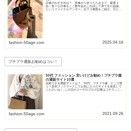
日傘のおすすめは？ 長傘から折りたたみまで 厳選３
品！色々な日傘をここ数年あれこれ試して来て出た結論。
というファイナルアンサー。以下３種類をご紹介。①とに
かく大きいが正義！ジャンプ式長傘②持ち歩きさ重視！高
級感も重視！な折りたたみの日傘③畳...
2025.04.16
fashion-50age.com
プチプラ通販お勧めはコレ！
50代 ファッション 安いけどお勧め！プチプラ服
の通販サイト10選
信頼できる通販サイトは？ 50代 プチプラ服 どこで買
う？是非ブックマークしてお気に入りのサイトを発見して
くださいね！↓この日のコーデのブログ記事はコチラ↓↓この
日のコーデのブログ記事はコチラ↓↓この日のコーデのブロ
グ記事はこちら↓トレンド...
2021.09.26
fashion-50age.com