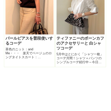
る。黒とかあり...
パールピアスを普段使いす
ティファニーのボーンカフ
るコーデ
のアクセサリーと 白シャ
ツコーデ
茶色のニット：and
Me・・・ 楽天でベージュのロ
5月中はとにかく「シャツ一枚」
ングタイトスカート：
コーデ月間！シャツ＋パンツの
tomorrowlandバッグ：TORY
シンプルコーデ続行中～今日の
BURCHサンダル：モードエジャ
白シャツは何年も着ている
コモand Me・・・さんのこの
MADISON BLUEのもの。ゆるっ
ニットソーシリーズ、本当に着
と大きめのデザイン。ボタンで
やすく形も綺麗。ダボっと大き
カシュクールに出来るようにな
くない...
っている。パンツは渋い色のお
じパンツ...