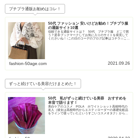
プチプラ通販お勧めはコレ！
50代 ファッション 安いけどお勧め！プチプラ服
の通販サイト10選
信頼できる通販サイトは？ 50代 プチプラ服 どこで買
う？是非ブックマークしてお気に入りのサイトを発見して
くださいね！↓この日のコーデのブログ記事はコチラ↓↓この
日のコーデのブログ記事はコチラ↓↓この日のコーデのブロ
グ記事はこちら↓トレンド...
2021.09.26
fashion-50age.com
ずっと続けている美容だけまとめた！
50代 私がずっと続けている美容 おすすめを
本音で語ります！
美白ケアのコスメ POLA ホワイトショット高校時代の
友人（彼女は高校時代からエスティローダーの基礎化粧品
をラインで使っていたというすごいコスメオタク）からす
ごく勧められて使い始めたPOLAの美白コスメ、ホワイト
ショット。お得すぎてビックリ...