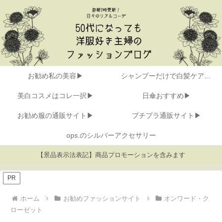
お勧め私の美容▶
シャンプーだけで白髪ケア▶
美白コスメはコレ一択▶
日傘おすすめ▶
お勧め服の通販サイト▶
プチプラ通販サイト▶
ops.のシルバーアクセサリー
【景品表示法表記】商品プロモーションを含みます
PR
ホーム
お勧めファッションサイト
オンワード・ク
ローゼット