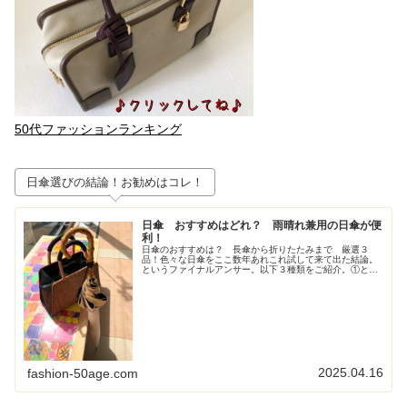
50代ファッションランキング
日傘選びの結論！お勧めはコレ！
日傘 おすすめはどれ？ 雨晴れ兼用の日傘が便
利！
日傘のおすすめは？ 長傘から折りたたみまで 厳選３
品！色々な日傘をここ数年あれこれ試して来て出た結論。
というファイナルアンサー。以下３種類をご紹介。①とに
かく大きいが正義！ジャンプ式長傘②持ち歩きさ重視！高
級感も重視！な折りたたみの日傘③畳...
2025.04.16
fashion-50age.com