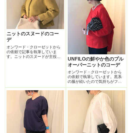
ニットのスヌードのコー
デ
オンワード・クローゼットから
の依頼で記事を執筆していま
す。ニットのスヌードが主役の
UNFILOの鮮やか色のプル
コーデ。このざっくりした編み
オーバーニットのコーデ
のニットのスヌードは全体像は
こちら↓この筒状のシンプルな形
オンワード・クローゼットから
がとっても使いやすいの。ガバ
の依頼で執筆しています。黒系
ッと頭からかぶるだけ。完
の服が続いたので気持ちがフッ
了！！たゆませた感じ...
と明るくなる色が着たいですね
～。最近キレイ色を着ると、身
内・友人・仕事仲間問わず、ま
わりからの評判がすこぶる良
い。年を重ねるほど明るい色着
た方が絶対いい。確...