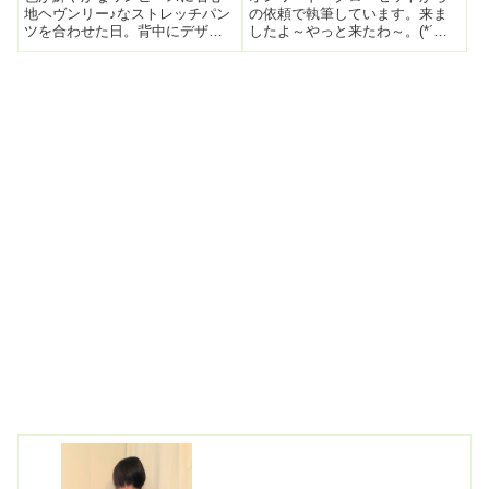
地ヘヴンリー♪なストレッチパン
の依頼で執筆しています。来ま
ツを合わせた日。背中にデザイ
したよ～やっと来たわ～。(*´▽
ンのポイントがあるワンピー
｀*) ボトムスのニットタイトス
ス。このワンピの過去コーデ。
カートだけ先に到着し、お揃い
前回はどんなコーデにしていた
のTOPSを待ってた。やっと到着
か・・思い出せない・・(*´Д｀)
したオンワード・クローゼット
そんな時こそgoogle photo。...
のUNFILOのニット。カタログ...