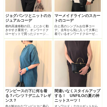
ジョグパンツとニットのカ
マーメイドラインのスカー
ジュアルコーデ
トのコーデ
都内高速移動の日。とにかく動
白と黒のシンプルお仕事コー
きやすさ重視で。オンワードク
デ。去年から気に入って大事に
ローゼットで買ったジャージ素
着ているオンワードクローゼッ
材のジャグパンツがあまりに履
トのUNFILOのシャツ。今日はIN
き心地抜群なので、昨日に引き
せず、オーバーブラウスで着て
続き今日もこれ着るぞぉ！！昨
みた。裾カットもきれいだし端
日はかっちりジャケットお仕事
部の処理も丁寧に縫製されてい
コーデだった。今日は↓公式サイ
るのでキレイにオーバー出来
トのイナトモさ...
る。さすがの...
ワンピースの下に何を着
間違いなくスタイルアップ
る？パンツ？デニム？レギ
する！ UNFILOの夏の神
ンス？
ニットスーツ！
色が鮮やかなワンピースに着心
オンワード・クローゼットから