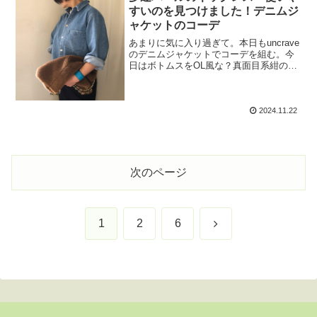
すいのを見つけました！デニムジ
ャケットのコーデ
あまりに気に入り過ぎて。本日もuncrave
のデニムジャケットでコーデを組む。今
日はボトムスをOL風な？真面目系紺のタ
イトスカートで通勤コーデ風に。（もう
通勤してないので’風’）今日は袖をクシュ
っと巻き巻きしてみた。あくまでわざと
「ぐちゃぐ...
2024.11.22
次のページ
次
1
2
6
へ