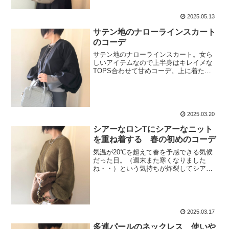
ガンやパーカーより断然オシャレ感が出
る。アクセサリー。今日は...
2025.05.13
サテン地のナローラインスカート
のコーデ
サテン地のナローラインスカート。女ら
しいアイテムなので上半身はキレイメな
TOPS合わせて甘めコーデ。上に着たの
は袖に特徴があるTOPS。シャカシャカ
張りのある生地で映える形。この
TOPS、前ボタン閉めればブラウス、開
けるとこんな感じで羽織も...
2025.03.20
シアーなロンTにシアーなニット
を重ね着する 春の初めのコーデ
気温が20℃を超えて春を予感できる気候
だった日。（週末また寒くなりました
ね・・）という気持ちが炸裂してシアー
ロンT×シアーニットという天女の羽衣
（誰や）のごとく軽～い衣料をまとうコ
ーデとなった。このシアーニット、色が
気に入ってる。黒とかあり...
2025.03.17
多連パールのネックレス 使いや