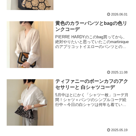
りするときスッと肘まで上げられて便
利。詰まり気味の丸首で背...
2026.06.01
黄色のカラーパンツとbagの色リ
ンクコーデ
PIERRE HARDYのこのbag買ってから、
絶対やりたいと思っていたこのmartinique
のアプリコットイエローのパンツとの色
リンクコーデ。TOPSは淡いアイボリー
のビックニットで。おお！パンツとバッ
チリ色が合った。アクセサリー。NE...
2025.11.08
ティファニーのボーンカフのアク
セサリーと 白シャツコーデ
5月中はとにかく「シャツ一枚」コーデ月
間！シャツ＋パンツのシンプルコーデ続
行中～今日の白シャツは何年も着ている
MADISON BLUEのもの。ゆるっと大きめ
のデザイン。ボタンでカシュクールに出
来るようになっている。パンツは渋い色
のおじパンツ...
2025.05.19