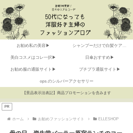
お勧め私の美容▶
シャンプーだけで白髪ケア▶
美白コスメはコレ一択▶
日傘おすすめ▶
お勧め服の通販サイト▶
プチプラ通販サイト▶
ops.のシルバーアクセサリー
【景品表示法表記】商品プロモーションを含みます
PR
ホーム
お勧めファッションサイト
ELLESHOP