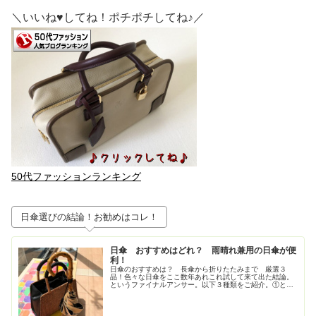
＼いいね♥してね！ポチポチしてね♪／
50代ファッションランキング
日傘選びの結論！お勧めはコレ！
日傘 おすすめはどれ？ 雨晴れ兼用の日傘が便
利！
日傘のおすすめは？ 長傘から折りたたみまで 厳選３
品！色々な日傘をここ数年あれこれ試して来て出た結論。
というファイナルアンサー。以下３種類をご紹介。①とに
かく大きいが正義！ジャンプ式長傘②持ち歩きさ重視！高
級感も重視！な折りたたみの日傘③畳...