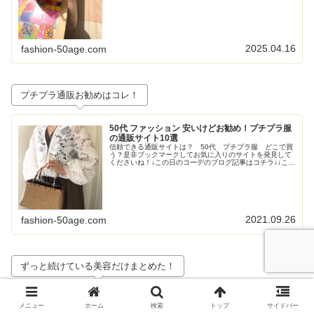
2025.04.16
fashion-50age.com
プチプラ通販お勧めはコレ！
50代 ファッション 安いけどお勧め！プチプラ服
の通販サイト10選
信頼できる通販サイトは？ 50代 プチプラ服 どこで買
う？是非ブックマークしてお気に入りのサイトを発見して
くださいね！↓この日のコーデのブログ記事はコチラ↓↓この
日のコーデのブログ記事はコチラ↓↓この日のコーデのブロ
グ記事はこちら↓トレンド...
2021.09.26
fashion-50age.com
ずっと続けている美容だけまとめた！
50代 私がずっと続けている美容 おすすめを
メニュー
ホーム
検索
トップ
サイドバー
本音で語ります！