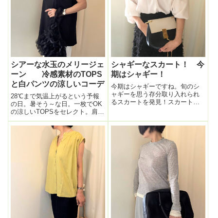
シアーな水玉のメリージェ
シャギーなスカート！ 今
ーン 冷感素材のTOPS
期はシャギー！
と白パンツの涼しいコーデ
今期はシャギーですね。旬のシ
ャギーを思う存分取り入れられ
28℃まで気温上がるという予報
るスカートを発見！スカートが
の日。暑そう～な日。一枚でOK
かなり映えスカートなのでTOPS
の涼しいTOPSをセレクト。肩に
はシンプルかつ女らしい雰囲気
かかりつつ、全体にAラインで丈
のuncraveのブラウスで。このブ
長めなので、「体型どこも気に
ラウス、一見フツーなドレープ
ならない」という楽なTシャツ素
ブラウスなんだけど、すごく形
材のTOPS。接触冷感素材を使っ
が綺...
ているんですって！確かに肌
触...