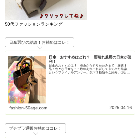
50代ファッションランキング
日傘選びの結論！お勧めはコレ！
日傘 おすすめはどれ？ 雨晴れ兼用の日傘が便
利！
日傘のおすすめは？ 長傘から折りたたみまで 厳選３
品！色々な日傘をここ数年あれこれ試して来て出た結論。
というファイナルアンサー。以下３種類をご紹介。①とに
かく大きいが正義！ジャンプ式長傘②持ち歩きさ重視！高
級感も重視！な折りたたみの日傘③畳...
2025.04.16
fashion-50age.com
プチプラ通販お勧めはコレ！