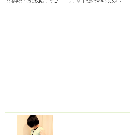
開催中の「はにわ展」。すごく
デ。今日は黒のマキシ丈のUR’S
面白いよ！って周りでも評判だ
のワンピース＋上からこのニッ
ったので行くことに。上野の国
トパーカーを羽織っただけ。簡
立博物館って駅からかなり歩く
単！このワンピースは一年中着
ので動きやすく歩きやすい恰好
てる。↓真夏はこんな感じで一枚
で。ポワン袖の一枚でも映える
で。冬はニットの上に重ね着出
黒のブラウスにジ...
来る優れも...