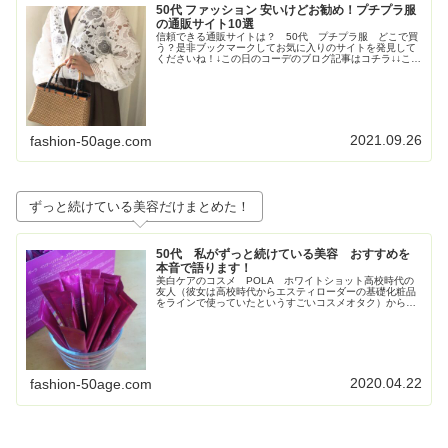
50代 ファッション 安いけどお勧め！プチプラ服
の通販サイト10選
信頼できる通販サイトは？ 50代 プチプラ服 どこで買
う？是非ブックマークしてお気に入りのサイトを発見して
くださいね！↓この日のコーデのブログ記事はコチラ↓↓この
日のコーデのブログ記事はコチラ↓↓この日のコーデのブロ
グ記事はこちら↓トレンド...
2021.09.26
fashion-50age.com
ずっと続けている美容だけまとめた！
50代 私がずっと続けている美容 おすすめを
本音で語ります！
美白ケアのコスメ POLA ホワイトショット高校時代の
友人（彼女は高校時代からエスティローダーの基礎化粧品
をラインで使っていたというすごいコスメオタク）からす
ごく勧められて使い始めたPOLAの美白コスメ、ホワイト
ショット。お得すぎてビックリ...
2020.04.22
fashion-50age.com