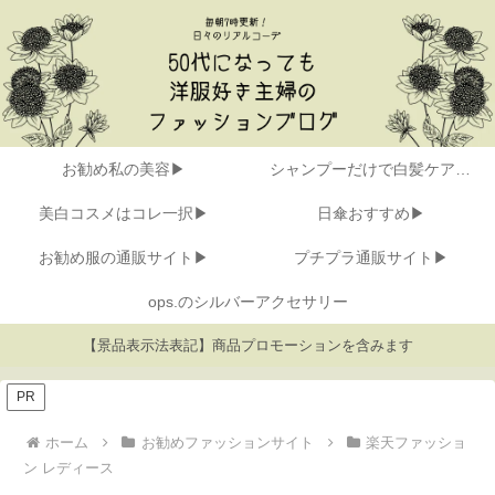
お勧め私の美容▶
シャンプーだけで白髪ケア▶
美白コスメはコレ一択▶
日傘おすすめ▶
お勧め服の通販サイト▶
プチプラ通販サイト▶
ops.のシルバーアクセサリー
【景品表示法表記】商品プロモーションを含みます
PR
ホーム
お勧めファッションサイト
楽天ファッショ
ン レディース