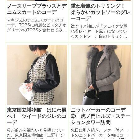
ノースリーブブラウスとデ
重ね着風のトリミング！
ニムスカートのコーデ
柔らかいカットソーのグレ
ーコーデ
マキシ丈のデニムスカートのコ
ーデ。TOPSに綺麗なピスタチオ
襟ぐりと袖口が「フェイクな重
グリーンのTOPSを合わせてみ
ね着レイヤード風」になってい
た。このノースリーブブラウ
るカットソー。白のトリミング
ス、襟元が詰まった感じとい
がアクセント。このTOPSカット
い、裾広がりな感じといい、生
ソー、想像以上に肌触りが良か
地の質感も好み。色も綺麗！フ
った。柔らかくてガーゼみた
ワッと後ろ下がりなので、上半
い。伸縮性もあるけどピタピタ
身のシルエット...
締め付け感はZERO。フワッと肌
に乗る感じ...
東京国立博物館 はにわ展
ニットパーカーのコーデ
へ！ ツイードのジレのコ
② 虎ノ門ヒルズ・ステー
ーデ
ションタワー訪問
母が前から観たいと希望してい
先日に引き続き。ファー付フー
た、東京国立博物館（上野）で
ドのニットパーカーを軸にコー