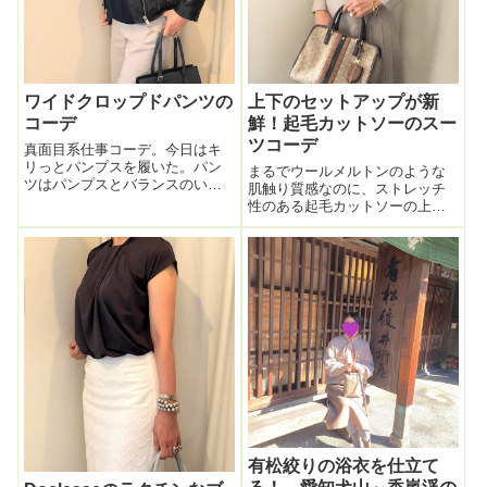
ワイドクロップドパンツの
上下のセットアップが新
コーデ
鮮！起毛カットソーのスー
ツコーデ
真面目系仕事コーデ。今日はキ
リっとパンプスを履いた。パン
まるでウールメルトンのような
ツはパンプスとバランスのいい
肌触り質感なのに、ストレッチ
丈が短めのワイドパンツ。ここ
性のある起毛カットソーの上下
何シーズンかDoCLASSEのこの
セットアップ。柔らかいフェル
手の丈が短いワイドパンツを色
ト生地のような服。後ろはこん
違いで着ているけど、すごく楽
な感じ。襟ぐりの立ち上がりが
なのに下半身のラインも拾わな
ちょっとクラシカルな雰囲気。
いし、キチ...
このセットアップ、スカートの
デザインがカワユ...
有松絞りの浴衣を仕立て