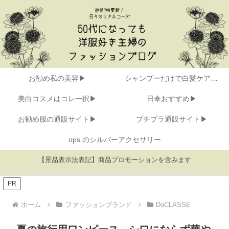
お勧め私の美容▶
シャンプーだけで白髪ケア▶
美白コスメはコレ一択▶
日傘おすすめ▶
お勧め服の通販サイト▶
プチプラ通販サイト▶
ops.のシルバーアクセサリー
【景品表示法表記】商品プロモーションを含みます
PR
ホーム
ファッションブランド
DoCLASSE