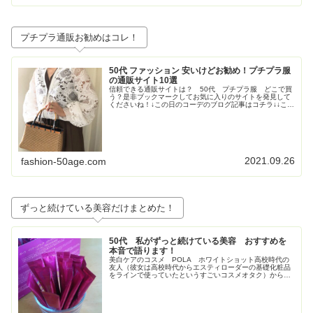
プチプラ通販お勧めはコレ！
50代 ファッション 安いけどお勧め！プチプラ服
の通販サイト10選
信頼できる通販サイトは？ 50代 プチプラ服 どこで買
う？是非ブックマークしてお気に入りのサイトを発見して
くださいね！↓この日のコーデのブログ記事はコチラ↓↓この
日のコーデのブログ記事はコチラ↓↓この日のコーデのブロ
グ記事はこちら↓トレンド...
2021.09.26
fashion-50age.com
ずっと続けている美容だけまとめた！
50代 私がずっと続けている美容 おすすめを
本音で語ります！
美白ケアのコスメ POLA ホワイトショット高校時代の
友人（彼女は高校時代からエスティローダーの基礎化粧品
をラインで使っていたというすごいコスメオタク）からす
ごく勧められて使い始めたPOLAの美白コスメ、ホワイト
ショット。お得すぎてビックリ...