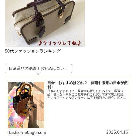
50代ファッションランキング
日傘選びの結論！お勧めはコレ！
日傘 おすすめはどれ？ 雨晴れ兼用の日傘が便
利！
日傘のおすすめは？ 長傘から折りたたみまで 厳選３
品！色々な日傘をここ数年あれこれ試して来て出た結論。
というファイナルアンサー。以下３種類をご紹介。①とに
かく大きいが正義！ジャンプ式長傘②持ち歩きさ重視！高
級感も重視！な折りたたみの日傘③畳...
2025.04.16
fashion-50age.com