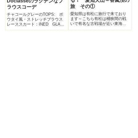
る！ 愛知犬山～香嵐渓の
Doclasseのラクチンなブ
旅 その①
ラウスコーデ
愛知県は有松に旅行で来ており
チャコールグレーのTOPS: ボ
ます～こちら有松は桶狭間の戦
ウタイ風・ストレッチブラウス
いで有名な古戦場が近い東海道
レーススカート：INED GLADD
の古い宿場街。有形登録文化財
でバッグ：ADMJ靴：PELLICO
の建物がズラッと。旧東海道。
ゆるっとした恰好が続いたの
とても趣のある街並み。こうい
で、キリっとタイト目な恰好が
うのに弱いのよ～好き。(*´▽｀*)
したくなり。今日着ている
こちら有松を訪問した目的は
Doclasseのブラウスは、...
「来年の浴...