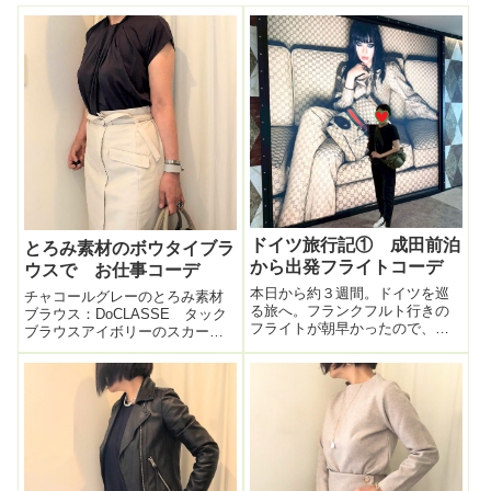
ドイツ旅行記① 成田前泊
とろみ素材のボウタイブラ
から出発フライトコーデ
ウスで お仕事コーデ
本日から約３週間。ドイツを巡
チャコールグレーのとろみ素材
る旅へ。フランクフルト行きの
ブラウス：DoCLASSE タック
フライトが朝早かったので、成
ブラウスアイボリーのスカー
田に前泊。（早起きすれば行け
ト：NATURAL
なくもないけど、電車がトラブ
BEAUTY :GLADDでサンダル：
ると詰むのでゆったり前泊する
carino モードエジャコモバッ
ことに）この歳になると、焦っ
グ：Baginning カーキ 牛革 ベ
たり時間がタイトな旅行が体力
ルトデザイン トート...
的に無理。怪我の...