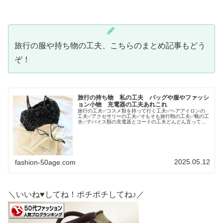
旅行の服や持ち物の工夫、こちらのまとめ記事もどう
ぞ！
旅行の持ち物 私の工夫 バッグや服やファッシ
ョン小物 充電器の工夫あれこれ
旅行の工夫✅コスメ類を持って行く工夫✅ヘアアイロンの
工夫✅アクセサリーの工夫✅そもそも旅行鞄の工夫✅靴の工
夫✅デバイス類の充電器とコードの工夫どんどん言ってみ
よう！旅行の時 コスメ類を持って行く工夫この吊り下げ
るポーチは全人類にオススメした...
2025.05.12
fashion-50age.com
＼いいね♥してね！ポチポチしてね♪／