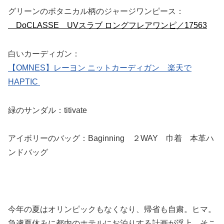
グリーンのボタニカル柄のジャージワンピース：
DoCLASSE UVスラブ ロングフレアワンピ／17563
白いカーディガン：
【OMNES】レーヨン ニットカーディガン 楽天で
HAPTIC
緑のサンダル：titivate
アイボリーのバッグ：Baginning ２WAY 巾着 本革ハ
ンドバッグ
今年の夏はオリンピックもなくなり、帰省も自粛。ヒマ。
急遽夏休みに都内のホテルにお泊りする計画が浮上。そこ