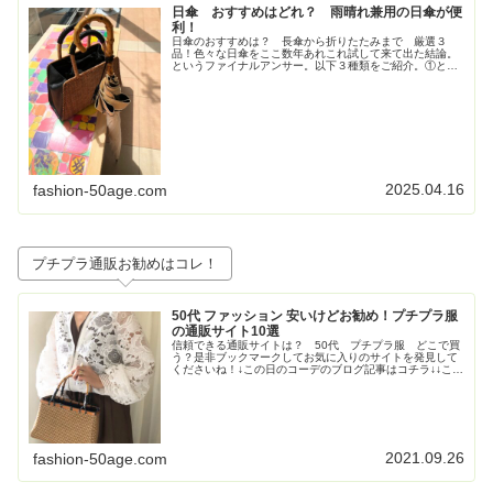
日傘 おすすめはどれ？ 雨晴れ兼用の日傘が便
利！
日傘のおすすめは？ 長傘から折りたたみまで 厳選３
品！色々な日傘をここ数年あれこれ試して来て出た結論。
というファイナルアンサー。以下３種類をご紹介。①とに
かく大きいが正義！ジャンプ式長傘②持ち歩きさ重視！高
級感も重視！な折りたたみの日傘③畳...
2025.04.16
fashion-50age.com
プチプラ通販お勧めはコレ！
50代 ファッション 安いけどお勧め！プチプラ服
の通販サイト10選
信頼できる通販サイトは？ 50代 プチプラ服 どこで買
う？是非ブックマークしてお気に入りのサイトを発見して
くださいね！↓この日のコーデのブログ記事はコチラ↓↓この
日のコーデのブログ記事はコチラ↓↓この日のコーデのブロ
グ記事はこちら↓トレンド...
2021.09.26
fashion-50age.com