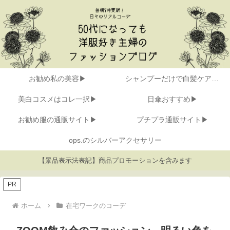
お勧め私の美容▶
シャンプーだけで白髪ケア▶
美白コスメはコレ一択▶
日傘おすすめ▶
お勧め服の通販サイト▶
プチプラ通販サイト▶
ops.のシルバーアクセサリー
【景品表示法表記】商品プロモーションを含みます
PR
ホーム
在宅ワークのコーデ