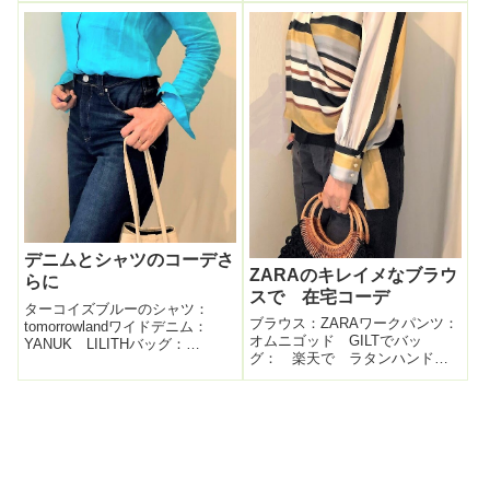
（※ニットのセットアップのス
ハンドバッグ今日もまとめ髪。
カートだけを着用）バッグ：
ゴムで結わえない長さでも、バ
Baginning ２WAY 巾着 本革
ンスクリップはまとまるので便
ハンドバッグサン...
利。足元。キラキラなおじ...
デニムとシャツのコーデさ
ZARAのキレイメなブラウ
らに
スで 在宅コーデ
ターコイズブルーのシャツ：
ブラウス：ZARAワークパンツ：
tomorrowlandワイドデニム：
オムニゴッド GILTでバッ
YANUK LILITHバッグ：
グ： 楽天で ラタンハンドル
Baginning ２WAY 巾着 本革
の手編みリングバック 金色のバ
ハンドバッグターコイズブルー
レエシューズ： hitaya 楽天シ
のサンダル：:ルサルカ GLADD
ョップ ZARAのオンラインスト
で夏に着ると気持ちいいターコ
アで買ったブラウスが、気が付
イズブルーの麻...
けば一度しか着ていない( ...