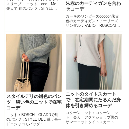
朱赤のカーディガンを合わ
スリーブ ニット and Me
楽天で 紺のパンツ：STYLE
せコーデ
DELI（スタイルデリ）バッグ：
カーキのワンピースcocoon朱赤
MARCO MASI HAPPY PLUS
色のカーディガン：ノーリーズ
STOREサンダル：titivate散歩コ
サンダル：FABIO RUSCONIオ
ーデ。なんとなく脚に緊...
リーブ色のバッグ：baginning
olive色 雲形バッグ段々パンツ
とTOPSにも飽きてきて。本日コ
ットンの夏用のワンピースに鮮
やかカー...
ニットのタイトスカート
スタイルデリの紺色のパン
で 在宅期間にたるんだ身
ツ 淡い色のニットで在宅
体を引き締めるコーデ
コーデ
コクーンニット：コクーンニッ
ニット：BOSCH GLADDで紺
ト 楽天 アクアショップ黒の
のパンツ：STYLE DELI靴：モー
サマーニットタイトスカート：
ドエジャコモバッグ：
SAISON DE PAPILLON 楽天で
Baginning ２WAY 巾着 本革