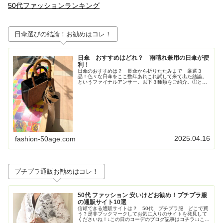
50代ファッションランキング
日傘選びの結論！お勧めはコレ！
日傘 おすすめはどれ？ 雨晴れ兼用の日傘が便
利！
日傘のおすすめは？ 長傘から折りたたみまで 厳選３
品！色々な日傘をここ数年あれこれ試して来て出た結論。
というファイナルアンサー。以下３種類をご紹介。①とに
かく大きいが正義！ジャンプ式長傘②持ち歩きさ重視！高
級感も重視！な折りたたみの日傘③畳...
2025.04.16
fashion-50age.com
プチプラ通販お勧めはコレ！
50代 ファッション 安いけどお勧め！プチプラ服
の通販サイト10選
信頼できる通販サイトは？ 50代 プチプラ服 どこで買
う？是非ブックマークしてお気に入りのサイトを発見して
くださいね！↓この日のコーデのブログ記事はコチラ↓↓この