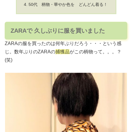
50代 柄物・華やか色を どんどん着る！
ZARAで 久しぶりに服を買いました
ZARAの服を買ったのは何年ぶりだろう・・・という感
じ。数年ぶりのZARAの
捕獲品
がこの柄物って。。。？
(笑)