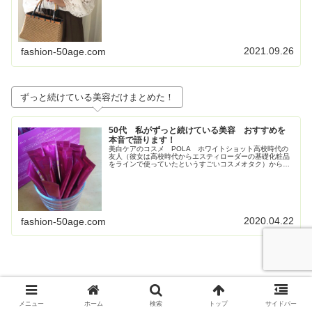
日のコーデのブログ記事はコチラ↓↓この日のコーデのブロ
グ記事はこちら↓トレンド...
2021.09.26
fashion-50age.com
ずっと続けている美容だけまとめた！
50代 私がずっと続けている美容 おすすめを
本音で語ります！
美白ケアのコスメ POLA ホワイトショット高校時代の
友人（彼女は高校時代からエスティローダーの基礎化粧品
をラインで使っていたというすごいコスメオタク）からす
ごく勧められて使い始めたPOLAの美白コスメ、ホワイト
ショット。お得すぎてビックリ...
2020.04.22
fashion-50age.com
メニュー
ホーム
検索
トップ
サイドバー