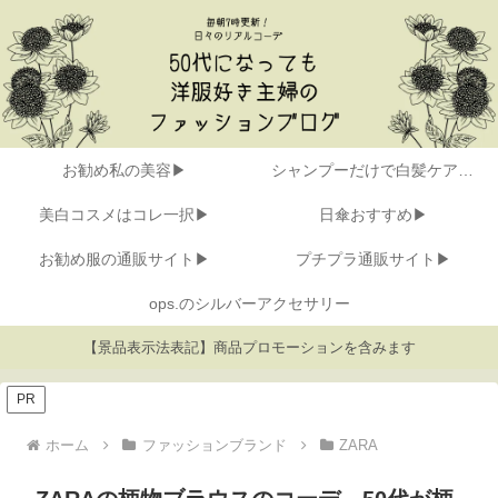
お勧め私の美容▶
シャンプーだけで白髪ケア▶
美白コスメはコレ一択▶
日傘おすすめ▶
お勧め服の通販サイト▶
プチプラ通販サイト▶
ops.のシルバーアクセサリー
【景品表示法表記】商品プロモーションを含みます
PR
ホーム
ファッションブランド
ZARA