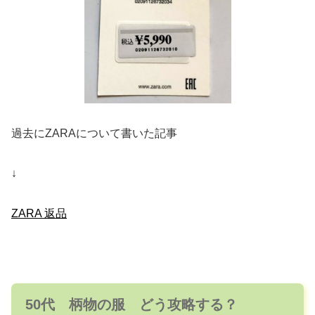
過去にZARAについて書いた記事
↓
ZARA 返品
50代 柄物の服 どう攻略する？