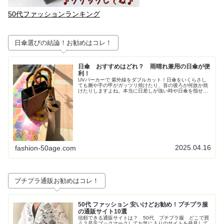
50代ファッションランキング
日傘選びの結論！お勧めはコレ！
日傘 おすすめはどれ？ 雨晴れ兼用の日傘が便
利！
UVパーカーで 紫外線をダブルカット！日傘をいくらさし
ても腕や手の甲がガッツリ焼けたり、首の後ろが何故か焼
けたりしますよね。本当に日差しが強い時や日傘を指せな
い時（自転車乗る時など）はやっぱりUVパーカーが便
利！・UVパーカー：冷感 長袖 ...
2025.04.16
fashion-50age.com
プチプラ通販お勧めはコレ！
50代 ファッション 安いけどお勧め！プチプラ服
の通販サイト10選
信頼できる通販サイトは？ 50代 プチプラ服 どこで買
う？是非ブックマークしてお気に入りのサイトを発見して