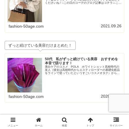
くださいね！↓この日のコーデのブログ記事はコチラ↓↓この
日のコーデのブログ記事はコチラ↓↓この日のコーデのブロ
グ記事はこちら↓トレンド...
2021.09.26
fashion-50age.com
ずっと続けている美容だけまとめた！
50代 私がずっと続けている美容 おすすめを
本音で語ります！
美白ケアのコスメ POLA ホワイトショット高校時代の
友人（彼女は高校時代からエスティローダーの基礎化粧品
をラインで使っていたというすごいコスメオタク）からす
ごく勧められて使い始めたPOLAの美白コスメ、ホワイト
ショット。お得すぎてビックリ...
2020.04.22
fashion-50age.com
メニュー
ホーム
検索
トップ
サイドバー