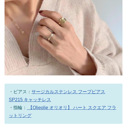
・ピアス：
サージカルステンレス フープピアス
SP215 キャッチレス
・指輪：
【Olieolie オリオリ】 ハート スクエア フラ
ットリング