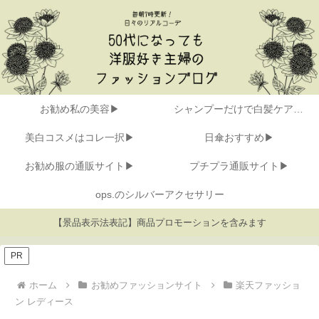
お勧め私の美容▶
シャンプーだけで白髪ケア▶
美白コスメはコレ一択▶
日傘おすすめ▶
お勧め服の通販サイト▶
プチプラ通販サイト▶
ops.のシルバーアクセサリー
【景品表示法表記】商品プロモーションを含みます
PR
ホーム
お勧めファッションサイト
楽天ファッショ
ン レディース