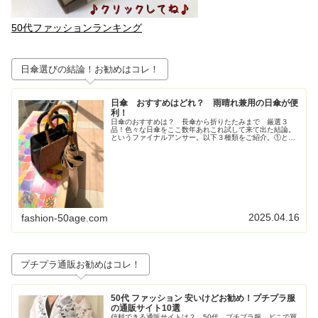
50代ファッションランキング
日傘選びの結論！お勧めはコレ！
日傘 おすすめはどれ？ 雨晴れ兼用の日傘が便
利！
日傘のおすすめは？ 長傘から折りたたみまで 厳選３
品！色々な日傘をここ数年あれこれ試して来て出た結論。
というファイナルアンサー。以下３種類をご紹介。①とに
かく大きいが正義！ジャンプ式長傘②持ち歩きさ重視！高
級感も重視！な折りたたみの日傘③畳...
2025.04.16
fashion-50age.com
プチプラ通販お勧めはコレ！
50代 ファッション 安いけどお勧め！プチプラ服
の通販サイト10選
信頼できる通販サイトは？ 50代 プチプラ服 どこで買