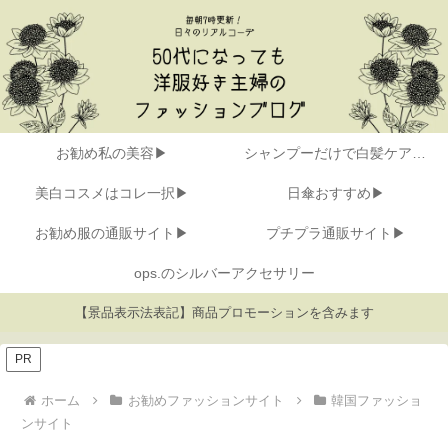
お勧め私の美容▶
シャンプーだけで白髪ケア▶
美白コスメはコレ一択▶
日傘おすすめ▶
お勧め服の通販サイト▶
プチプラ通販サイト▶
ops.のシルバーアクセサリー
【景品表示法表記】商品プロモーションを含みます
PR
ホーム
お勧めファッションサイト
韓国ファッショ
ンサイト