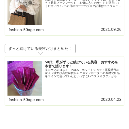
う？是非ブックマークしてお気に入りのサイトを発見して
くださいね！↓この日のコーデのブログ記事はコチラ↓↓この
日のコーデのブログ記事はコチラ↓↓この日のコーデのブロ
グ記事はこちら↓トレンド...
2021.09.26
fashion-50age.com
ずっと続けている美容だけまとめた！
50代 私がずっと続けている美容 おすすめを
本音で語ります！
美白ケアのコスメ POLA ホワイトショット高校時代の
友人（彼女は高校時代からエスティローダーの基礎化粧品
をラインで使っていたというすごいコスメオタク）からす
ごく勧められて使い始めたPOLAの美白コスメ、ホワイト
ショット。お得すぎてビックリ...
2020.04.22
fashion-50age.com