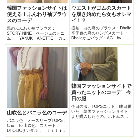
ウエストがゴムのスカート
韓国ファッションサイトは
を履き始めたら女もオシマ
使える！ふんわり袖ブラウ
イ！？
スのコーデ
盛袖 白の麻のブラウス：Dholic
黒のふんわり袖ブラウス：
辛子色の麻のロングスカート：
STORY NINE ベージュのデニ
Dholicかごバッグ：AG by ア
ム： YANUK ANETTE カッ
クアガールサンダル：モードエ
トオフ サンドベージュバッ
ジャコモ帽子：ユナイテッドア
グ：ADMJレースビジューフラッ
ローズ休日コーデ。麦わら帽子
トパンプス：PIPPI CHIC先日、
とかごバッグで 気分だけ避暑
こちらのしましまスカートを買
地コーデ。こちら、先日楽ち...
って、デザインも生...
韓国ファッションサイトで
買ったニットのコーデ 今
日の服
今日の服。TOPSニット；昨日届
いた 韓国ファッションサイト
山吹色とバニラ色のコーデ
より購入したもの。ボトムスパ
バニラ色 ノースリーブTOPS：
ンツ：TOMORROWALANDコー
Che Toi山吹色 スカート：
ト：バーバリーブーツアンク
DHOLICサンダル： ｔｉｔｉｖ
ル：MEDA昨日の韓国ファッシ
ａｔｅカバン：ADMJ本日 辛子
ョンサイト記事↓こちらのニッ