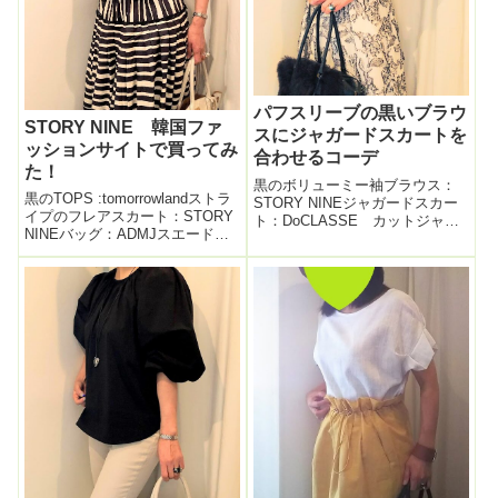
パフスリーブの黒いブラウ
STORY NINE 韓国ファ
スにジャガードスカートを
ッションサイトで買ってみ
合わせるコーデ
た！
黒のボリューミー袖ブラウス：
黒のTOPS :tomorrowlandストラ
STORY NINEジャガードスカー
イプのフレアスカート：STORY
ト：DoCLASSE カットジャカ
NINEバッグ：ADMJスエードパ
ード・フラワー柄スカートバッ
ンプス：オディットエオディー
グ：ADMJブーツ：アーバンリサ
ルSTORY NINE ストーリーナ
ーチ昨日に引き続き、韓国ファ
イン韓国ファッションサイトで
ッションサイト STORY NINE
買ってみた先日見つけた韓国フ
で買った黒のブラウ...
ァッシ...