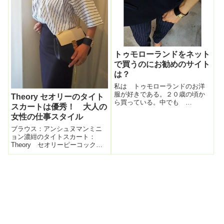
ルバーバッグ：MARCO MASI
先日、有名デザイナーの服や小
物のア...
トゥモローランドをネット
で買うのにお勧めのサイト
は？
私は トゥモローランドのお洋
服が好きである。２０歳の頃か
Theory セオリーのタイト
ら買っている。中でも
スカートは優秀！ 大人の
ballsey が好き。（DE
女性の仕事スタイル
PRES も好きだがややトレンド
より過ぎているかな。。）やや
ブラウス：アンシュヌマンミニ
スイートなコンサバな あのテ
ョン濃紺のタイトスカート：
イストとスタイルと生地の質が
Theory セオリーピーコックグ
とてもいいのが...
リーンの スエードパンプス：
MEDA モードエジャコモバッ
グ：Chloéセオリーの服はシンプ
ルで普通なのに何かが違う！本
日 おNEWのタイトスカート
は...