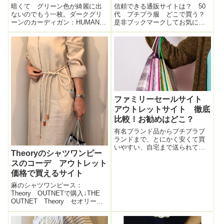
暗くて グリーン色が綺麗に出
信頼できる通販サイトは？ 50
ないのでもう一枚。ダークグリ
代 プチプラ服 どこで買う？
ーンのカーディガン：HUMAN
是非ブックマークしてお気に入
WOMAN黒のフレアスカート：
りのサイトを発見してください
アンシュマンミニョン緑のスエ
ね！↓この日のコーデのブログ記
ードブーティ：MEDA モー
事はコチラ↓↓この日のコーデの
ドエジャコモカバン：FURLA本
ブログ記事はコチラ↓↓この日の
日、綺麗な深い緑のカーディガ
コーデのブログ記事はこちら↓ト
ンを...
レンド...
ファミリーセールサイト
アウトレットサイト 徹底
比較！お勧めはどこ？
有名ブランド品からプチプラブ
ランドまで、とにかく安くて買
いやすい、自宅まで送られてく
Theoryのシャツワンピー
る便利さが一度経験するとはま
スのコーデ アウトレット
るファミリーセールサイト。も
うアウトレットモールも人ごみ
価格で買えるサイト
の中セールに行かなくてもお家
麻のシャツワンピース：
でポチポチ！お勧めのセールサ
Theory OUTNETで購入↓THE
イトを徹底比較しました！コー
OUTNET Theory セオリー
デの写真も掲載！
麻のシャツ ワンピース Sサイ
ズ靴：PELLICO Amazonでシ