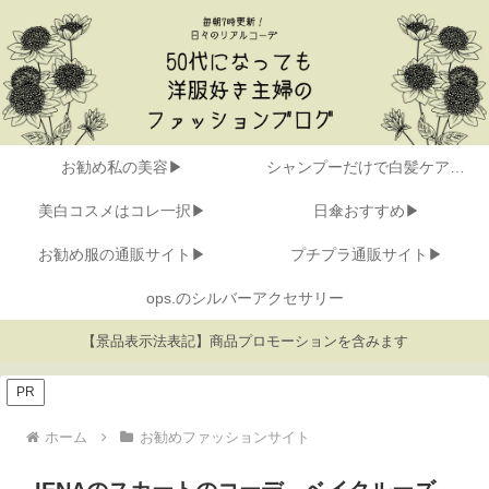
お勧め私の美容▶
シャンプーだけで白髪ケア▶
美白コスメはコレ一択▶
日傘おすすめ▶
お勧め服の通販サイト▶
プチプラ通販サイト▶
ops.のシルバーアクセサリー
【景品表示法表記】商品プロモーションを含みます
PR
ホーム
お勧めファッションサイト