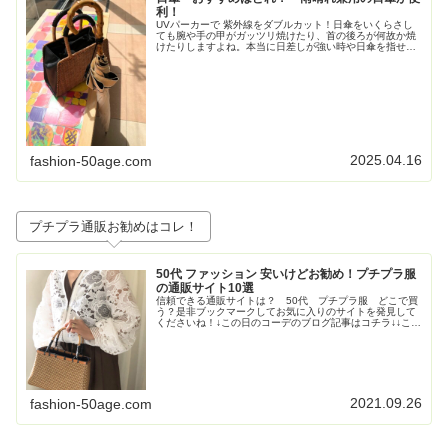
利！
UVパーカーで 紫外線をダブルカット！日傘をいくらさし
ても腕や手の甲がガッツリ焼けたり、首の後ろが何故か焼
けたりしますよね。本当に日差しが強い時や日傘を指せな
い時（自転車乗る時など）はやっぱりUVパーカーが便
利！・UVパーカー：冷感 長袖 ...
2025.04.16
fashion-50age.com
プチプラ通販お勧めはコレ！
50代 ファッション 安いけどお勧め！プチプラ服
の通販サイト10選
信頼できる通販サイトは？ 50代 プチプラ服 どこで買
う？是非ブックマークしてお気に入りのサイトを発見して
くださいね！↓この日のコーデのブログ記事はコチラ↓↓この
日のコーデのブログ記事はコチラ↓↓この日のコーデのブロ
グ記事はこちら↓トレンド...
2021.09.26
fashion-50age.com