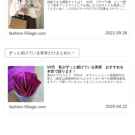
信頼できる通販サイトは？ 50代 プチプラ服 どこで買
う？是非ブックマークしてお気に入りのサイトを発見して
くださいね！↓この日のコーデのブログ記事はコチラ↓↓この
日のコーデのブログ記事はコチラ↓↓この日のコーデのブロ
グ記事はこちら↓トレンド...
2021.09.26
fashion-50age.com
ずっと続けている美容だけまとめた！
50代 私がずっと続けている美容 おすすめを
本音で語ります！
美白ケアのコスメ POLA ホワイトショット高校時代の
友人（彼女は高校時代からエスティローダーの基礎化粧品
をラインで使っていたというすごいコスメオタク）からす
ごく勧められて使い始めたPOLAの美白コスメ、ホワイト
ショット。お得すぎてビックリ...
2020.04.22
fashion-50age.com