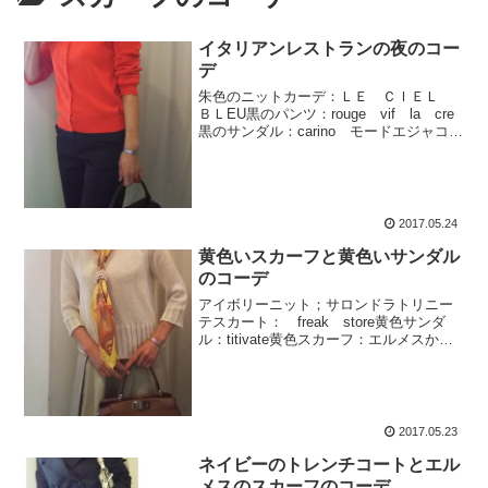
イタリアンレストランの夜のコー
デ
朱色のニットカーデ：ＬＥ ＣＩＥＬ
ＢＬEU黒のパンツ：rouge vif la cre
黒のサンダル：carino モードエジャコモ
黒の鞄：銀座かねまつスカーフ：エルメ
ス先日の夜のコーデ。食事会、集まりが
あったのでいったん帰宅して 着替
え。...
2017.05.24
黄色いスカーフと黄色いサンダル
のコーデ
アイボリーニット；サロンドラトリニー
テスカート： freak store黄色サンダ
ル：titivate黄色スカーフ：エルメスかば
ん：ＦＥＮＤＩ今年は やっぱり黄色と
かマスタードイエローが 大流行、旬の
色！ という感じ。ピンクも流行ってい
るが...
2017.05.23
ネイビーのトレンチコートとエル
メスのスカーフのコーデ