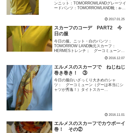
ンニット：TOMORROWLANDグレーツイ
ードパンツ：TOMORROWLAND靴：a-
bomb モードエジャコモカバン：ADMJ
ファーマフラー：丸井で購入スカーフ：
2017.01.25
プッチ風柄のノーブランド品今日は...
スカーフのコーデ PART2 今
日の服
今日の服。ニット・白のパンツ：
TOMORROW LAND胸元スカーフ：
HERMESトレンチ； グーコミューンパ
ンプス； モードエジャコモ carinoかば
2016.12.07
ん；ADMJワードローブは限られてい
る。持っている服には限界がある。所
エルメスのスカーフで ねじねじ
詮 洋服って消...
巻き巻き！ ③
今日の服白いざっくり大きめのシャ
ツ： グーコミューン（グーは本当にシ
ャツが秀逸！）タイトスカー
ト： TOMORROWLANDパ
ンプス： モードエジ
ャコモ carinoスカー
フ： エルメスドラ
マ 「...
2016.11.01
エルメスのスカーフでカウボーイ
巻！ その②