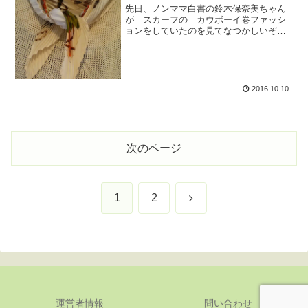
先日、ノンママ白書の鈴木保奈美ちゃん
が スカーフの カウボーイ巻ファッシ
ョンをしていたのを見てなつかしいぞ～
～と思い、クローゼット奥から エルメ
スのスカーフを引っ張りだして真似して
みた。⇒ その時の記事はこちらその
時に、やや バブルっぽい...
2016.10.10
次のページ
次
1
2
へ
運営者情報
問い合わせ