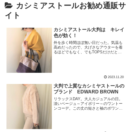
カシミアストールお勧め通販サ
イト
カシミアストール大判は キレイ
色が効く！
外を歩く時間ほぼ無い日だった。気温も
高めだったので、大げさなアウターを着
るほどでもなく、でもTOPSだけだと寒
い。そんな時に便利なのがカシミアスト
ール大判タイプ。この上なく便利でマル
チに活躍するカシミアストール。毎年
「自分へのちょっと早いク...
2023.11.20
大判で上質なカシミヤストールの
ブランド EDWARD BROWN
リラックスDAY。大人カジュアルの日。
淡いベージュ～アイボリー～のワントー
ンコーデ。この丈の短さと袖のポワン具
合が「ケーブルニット」という定番アイ
テムを劇的に新しくしている。逸品。
RE:EDITさんのもの。「幸せニット」と
はこういうニットを...