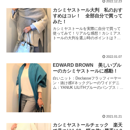
2022.12.23
カシミヤストール大判 私のおす
すめはコレ！ 全部自分で買って
みた！
カシミヤストールを実際に自分で買って
使ってみて！リアルな感想！カシミアス
トールの大判を選ぶ時のポイントは？お
すすめのショップは？
2022.01.07
EDWARD BROWN 美しいブル
ーのカシミヤストールに感動！
白いニット：Doclasseフラッフィーヤー
ン・抜け感Vネックグレーのワイドデニ
ム：YANUK LILITHブルーのパンプス：モ
ードエジャコモバッグ：Baginning 型押
しバッグ ネイビー サックスブルーの
カシミヤストール：EDWARD...
2021.01.21
カシミヤストールチェック 楽天