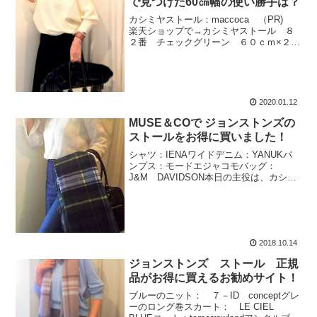
で見つけた60㎝幅の使い勝手は？
カシミヤストール：maccoca （PR)
楽天ショップで→カシミヤストール ８
２番 チェックグリーン ６０ｃｍ×２０
０ｃｍ紺のスカート：マカフィー
tomorrowland白いドルマンスリーブのニ
ット： HAPTIC 楽天で ハプティッ...
2020.01.12
MUSE＆COで ジョンストンズの
ストールをお得に買いました！
シャツ：IENAワイドデニム：YANUKパ
ンプス：モードエジャコモバッグ：
J&M DAVIDSON本日の主役は、カシミ
アのストール。Johnstons（ジョンストン
ズ）です (*'▽')DRESS GORDON とい
う名の柄。MUSE&CO...
2018.10.14
ジョンストンズ ストール 正規
品がお得に買えるお勧めサイト！
ブルーのニット： ７－ID conceptグレ
ーのロング巻スカート： LE CIEL