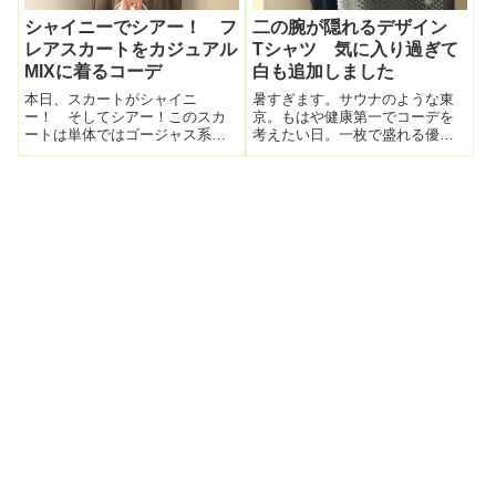
シャイニーでシアー！ フ
二の腕が隠れるデザイン
レアスカートをカジュアル
Tシャツ 気に入り過ぎて
MIXに着るコーデ
白も追加しました
本日、スカートがシャイニ
暑すぎます。サウナのような東
ー！ そしてシアー！このスカ
京。もはや健康第一でコーデを
ートは単体ではゴージャス系。
考えたい日。一枚で盛れる優秀
これをそのままエレガント系の
なTシャツ。ストラップレスブラ
コーデにしてしまっては超つま
＋Tシャツで涼しい～。このTシ
らない！うんとカジュアルMIXし
ャツ、先日ネイビーを着てあま
て抜け感を重視したコーデをし
りに気に入ったので白もGET。↓
てみた。カジュアルMIXコーデを
過去コーデ。このTシャツの優秀
するならば、...
な所：...