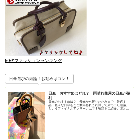
50代ファッションランキング
日傘選びの結論！お勧めはコレ！
日傘 おすすめはどれ？ 雨晴れ兼用の日傘が便
利！
日傘のおすすめは？ 長傘から折りたたみまで 厳選３
品！色々な日傘をここ数年あれこれ試して来て出た結論。
というファイナルアンサー。以下３種類をご紹介。①とに
かく大きいが正義！ジャンプ式長傘②持ち歩きさ重視！高
級感も重視！な折りたたみの日傘③畳...