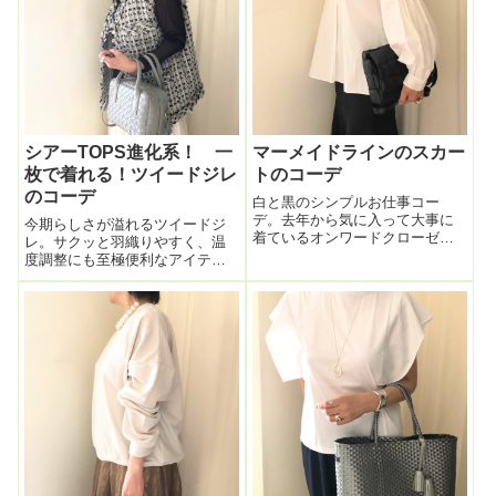
シアーTOPS進化系！ 一
マーメイドラインのスカー
枚で着れる！ツイードジレ
トのコーデ
のコーデ
白と黒のシンプルお仕事コー
デ。去年から気に入って大事に
今期らしさが溢れるツイードジ
着ているオンワードクローゼッ
レ。サクッと羽織りやすく、温
トのUNFILOのシャツ。今日はIN
度調整にも至極便利なアイテ
せず、オーバーブラウスで着て
ム。袖が無くても一応「羽織も
みた。裾カットもきれいだし端
の」。端正感出る。ジレやベス
部の処理も丁寧に縫製されてい
トのコーデが今っぽさ出るのは
るのでキレイにオーバー出来
わかっているんだけど、今みた
る。さすがの...
いにまだ気温が高い時期はイン
ナーに何を着たらい...