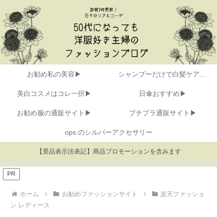
お勧め私の美容▶
シャンプーだけで白髪ケア▶
美白コスメはコレ一択▶
日傘おすすめ▶
お勧め服の通販サイト▶
プチプラ通販サイト▶
ops.のシルバーアクセサリー
【景品表示法表記】商品プロモーションを含みます
PR
ホーム
お勧めファッションサイト
楽天ファッショ
ン レディース