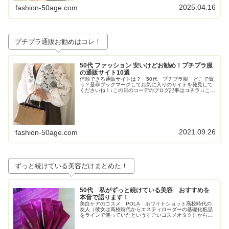
2025.04.16
fashion-50age.com
プチプラ通販お勧めはコレ！
50代 ファッション 安いけどお勧め！プチプラ服
の通販サイト10選
信頼できる通販サイトは？ 50代 プチプラ服 どこで買
う？是非ブックマークしてお気に入りのサイトを発見して
くださいね！↓この日のコーデのブログ記事はコチラ↓↓この
日のコーデのブログ記事はコチラ↓↓この日のコーデのブロ
グ記事はこちら↓トレンド...
2021.09.26
fashion-50age.com
ずっと続けている美容だけまとめた！
50代 私がずっと続けている美容 おすすめを
本音で語ります！
美白ケアのコスメ POLA ホワイトショット高校時代の
友人（彼女は高校時代からエスティローダーの基礎化粧品
をラインで使っていたというすごいコスメオタク）からす
ごく勧められて使い始めたPOLAの美白コスメ、ホワイト
ショット。お得すぎてビックリ...