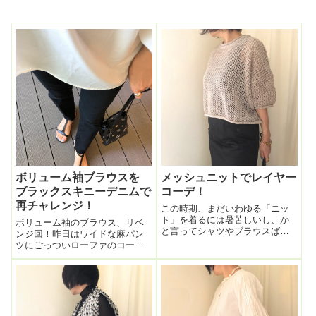
ボリューム袖ブラウスを
メッシュニットでレイヤー
ブラックスキニーデニムで
コーデ！
再チャレンジ！
この時期、まだいわゆる「ニッ
ト」を着るには暑苦しいし、か
ボリューム袖のブラウス、リベ
と言ってシャツやブラウスばか
ンジ回！昨日はワイドな麻パン
りなのもコーデがマンネリ化す
ツにごっついローファのコーデ
る。そこで「メッシュニット」
が重かったので、今日はスキニ
なるものをコーデに投入。これ
ーブラックデニムにヌーディな
は袖も短く、丈もやや短め。レ
抜け感あるサンダルで。前回の
イヤーコーデにもってこい。ハ
バランス悪いイマイチコーデ。
イウエストのスカ...
今日のサンダルはフラットで歩
きやすく、T字型...