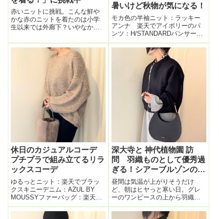
暑いけど秋物が気になる！
赤いニットに挑戦。こんな鮮や
モカ色の半袖ニット：ラッキー
かな赤のニットを着たのは小学
アンナ 楽天でアイボリーのパ
生以来では外廊下？いやなかろ
ンツ：H/STANDARDパンサー柄
うか？丈がうんとショート丈で
のパンプス：ストロベリーフィ
ざっくりシルエット。袖長くて
ールズバッグ：GUCCI ラクサ
Bigなのが良き。この手編み感、
スでレンタル中９月になると、
ローゲージ。バッグもカジュア
秋の気分をコーデにも取り入れ
ルにモコモコのトートバッグ
たくなる。「お盆過ぎて夏物を
で。HAYNI...
着て...
休日のカジュアルコーデ
深大寺と 神代植物園 訪
プチプラで組み立てるリラ
問 羽織ものとして優秀過
ックスコーデ
ぎる！シアーブルゾンのコ
ーデ
ゆるっとニット：楽天でブラッ
昼間は気温が上がりそうだけ
クスキニーデニム：AZUL BY
ど、朝はヒヤっと寒い日。グレ
MOUSSYファーバッグ：楽天で
ーのワンピースの上から羽織も
カシミヤストール：楽天でレー
のを追加しようと思ったが、大
スアップブーツ：creemaで秋の
げさなアウターはイヤだし、テ