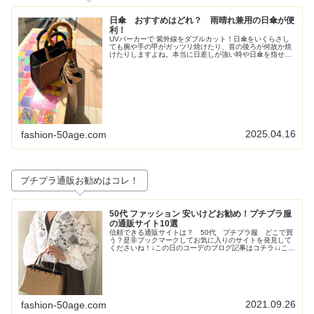
日傘 おすすめはどれ？ 雨晴れ兼用の日傘が便
利！
UVパーカーで 紫外線をダブルカット！日傘をいくらさし
ても腕や手の甲がガッツリ焼けたり、首の後ろが何故か焼
けたりしますよね。本当に日差しが強い時や日傘を指せな
い時（自転車乗る時など）はやっぱりUVパーカーが便
利！・UVパーカー：冷感 長袖 ...
2025.04.16
fashion-50age.com
プチプラ通販お勧めはコレ！
50代 ファッション 安いけどお勧め！プチプラ服
の通販サイト10選
信頼できる通販サイトは？ 50代 プチプラ服 どこで買
う？是非ブックマークしてお気に入りのサイトを発見して
くださいね！↓この日のコーデのブログ記事はコチラ↓↓この
日のコーデのブログ記事はコチラ↓↓この日のコーデのブロ
グ記事はこちら↓トレンド...
2021.09.26
fashion-50age.com