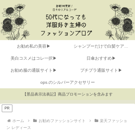
お勧め私の美容▶
シャンプーだけで白髪ケア▶
美白コスメはコレ一択▶
日傘おすすめ▶
お勧め服の通販サイト▶
プチプラ通販サイト▶
ops.のシルバーアクセサリー
【景品表示法表記】商品プロモーションを含みます
PR
ホーム
お勧めファッションサイト
楽天ファッショ
ン レディース