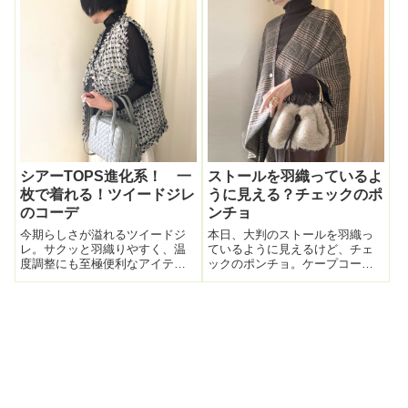
休日コーデ。完全ゆるっと脱力
ーラードジャケットも違う、ト
系で。今日着ているニットは楽
レンチはかさばり過ぎる…とい
天で見つけたもの。この大き
う時に最適な「シアーブルゾ
め...
ン」。・シアーブルゾ...
シアーTOPS進化系！ 一
ストールを羽織っているよ
枚で着れる！ツイードジレ
うに見える？チェックのポ
のコーデ
ンチョ
今期らしさが溢れるツイードジ
本日、大判のストールを羽織っ
レ。サクッと羽織りやすく、温
ているように見えるけど、チェ
度調整にも至極便利なアイテ
ックのポンチョ。ケープコート
ム。袖が無くても一応「羽織も
というか。形がすごく面白い。
の」。端正感出る。ジレやベス
ちゃんとボタンも付いてて腕を
トのコーデが今っぽさ出るのは
通す穴もある。軽くて暖かい。
わかっているんだけど、今みた
ジャケット類を着るよりはるか
いにまだ気温が高い時期はイン
に楽。後ろ。アクセサリー。
ナーに何を着たらい...
GOLDで。中にチ...