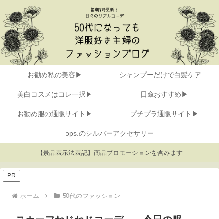
お勧め私の美容▶
シャンプーだけで白髪ケア▶
美白コスメはコレ一択▶
日傘おすすめ▶
お勧め服の通販サイト▶
プチプラ通販サイト▶
ops.のシルバーアクセサリー
【景品表示法表記】商品プロモーションを含みます
PR
ホーム
50代のファッション