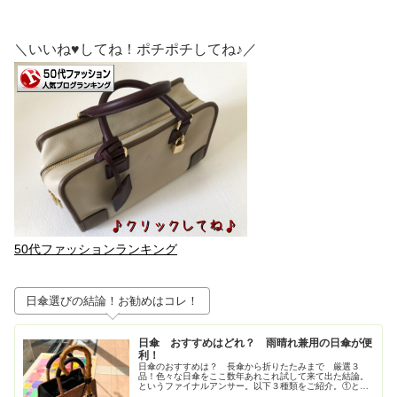
＼いいね♥してね！ポチポチしてね♪／
50代ファッションランキング
日傘選びの結論！お勧めはコレ！
日傘 おすすめはどれ？ 雨晴れ兼用の日傘が便
利！
日傘のおすすめは？ 長傘から折りたたみまで 厳選３
品！色々な日傘をここ数年あれこれ試して来て出た結論。
というファイナルアンサー。以下３種類をご紹介。①とに
かく大きいが正義！ジャンプ式長傘②持ち歩きさ重視！高