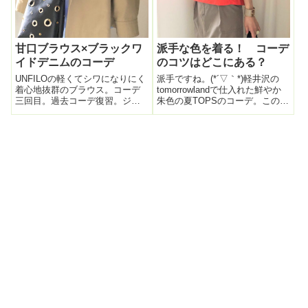
甘口ブラウス×ブラックワ
派手な色を着る！ コーデ
イドデニムのコーデ
のコツはどこにある？
UNFILOの軽くてシワになりにく
派手ですね。(*´▽｀*)軽井沢の
着心地抜群のブラウス。コーデ
tomorrowlandで仕入れた鮮やか
三回目。過去コーデ復習。ジャ
朱色の夏TOPSのコーデ。この
ンパースカートとのレイヤー
TOPS、すごく立体的に作られて
ド。ブルーデニムのロングタイ
いる。着るとフワッと服が身体
トスカートとのコーデ。タイト
に乗っかる感じで軽くて涼し
スカートの時はブラウスをINし
い。丈感も長すぎず、オーバー
た方が良さげ。本日はシンプル
して着るのに丁度いい。...
にこのブラ...