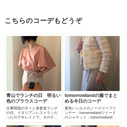
こちらのコーデもどうぞ
青山でランチの日 明るい
tomorrowlandの服でまと
色のブラウスコーデ
める今日のコーデ
仕事関係の方々と表参道ランチ
黄色いシルクのノースリーブイ
の日。イタリアンレストランだ
ンナー：tomorrowlandツイード
ったのでキレイメで。そのテー
のジャケット：tomorrowlandス
ブル、場を少しでも華やかにし
カート：tomorrowlandバッグ：
たいな～っていつも思うので、
FENDIパンプス：PELLICO本