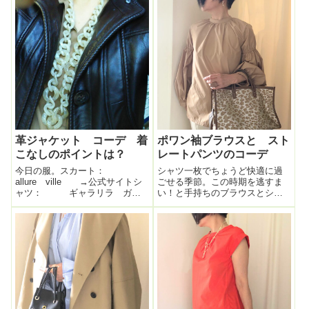
この手のランチはいつもうんと
日、上から下までtomorrowland
明るい色を着ていく。袖がヒラ
のコーデ。なんと...
ッヒラッなので肩～二の腕気に
ならないのに風が...
革ジャケット コーデ 着
ポワン袖ブラウスと スト
こなしのポイントは？
レートパンツのコーデ
今日の服。スカート：
シャツ一枚でちょうど快適に過
allure ville →公式サイトシ
ごせる季節。この時期を逃すま
ャツ： ギャラリラ ガラ
い！と手持ちのブラウスとシャ
ンテネックレス： SPICK＆
ツを片っ端から総動員させてコ
SPANで購入したもの ブランド
ーデを組む。このポワン袖のブ
不明革ジャン： 代官山アド
ラウスは気に入って去年から大
レスに 昔あったお店で買った
切に保管しながら着ているも
イタリア製のもの。ブランド
の。パリッとハリのある素材、
不...
首が詰まったバンド...