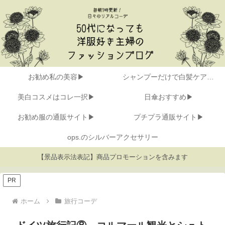
お勧め私の美容▶
シャンプーだけで白髪ケア▶
美白コスメはコレ一択▶
日傘おすすめ▶
お勧め服の通販サイト▶
プチプラ通販サイト▶
ops.のシルバーアクセサリー
【景品表示法表記】商品プロモーションを含みます
PR
ホーム
旅行コーデ