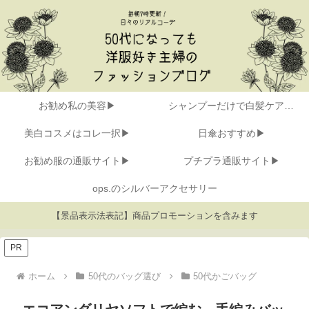
お勧め私の美容▶
シャンプーだけで白髪ケア▶
美白コスメはコレ一択▶
日傘おすすめ▶
お勧め服の通販サイト▶
プチプラ通販サイト▶
ops.のシルバーアクセサリー
【景品表示法表記】商品プロモーションを含みます
PR
ホーム
50代のバッグ選び
50代かごバッグ