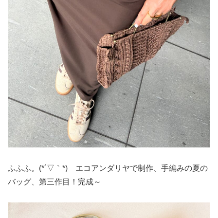
ふふふ。(*´▽｀*) エコアンダリヤで制作、手編みの夏の
バッグ、第三作目！完成～