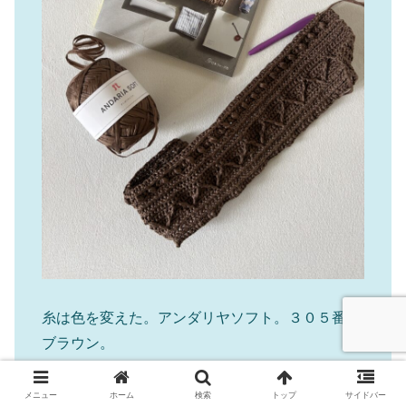
糸は色を変えた。アンダリヤソフト。３０５番の
ブラウン。
これもAmazonで。
↓
メニュー
ホーム
検索
トップ
サイドバー