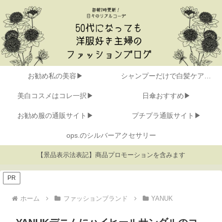
お勧め私の美容▶
シャンプーだけで白髪ケア▶
美白コスメはコレ一択▶
日傘おすすめ▶
お勧め服の通販サイト▶
プチプラ通販サイト▶
ops.のシルバーアクセサリー
【景品表示法表記】商品プロモーションを含みます
PR
ホーム
ファッションブランド
YANUK