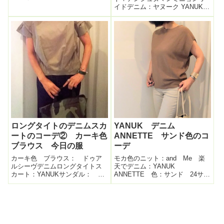
リー）鞄：Louis vuittonベル
イドデニム：ヤヌーク YANUK
ト：INED最近、ニューヨーク在
リリス LILITH 靴：オディットエ
住（多分）のオサレなファッシ
オディール FLAGSHOPでバッ
ョンインスタグラマー様のお写
グ：かねまつ（30年前のもの）
真を見ていて、ダメージデニ...
ZARAで捕獲したこの派手～なブ
ラウス。先日...
ロングタイトのデニムスカ
YANUK デニム
ートのコーデ② カーキ色
ANNETTE サンド色のコ
ブラウス 今日の服
ーデ
カーキ色 ブラウス： ドゥア
モカ色のニット：and Me 楽
ルシーヴデニムロングタイトス
天でデニム：YANUK
カート：YANUKサンダル： ロ
ANNETTE 色：サンド 24サイ
ペピクニックカモフラ柄 トー
ズバッグ：Baginning靴：
ト ：エルベシャベリエこちら
PELLICOYANUKのデニム 更
の YANUKのブルーデニムのロ
新！お店で見かけ、一目ぼれし
ングタイトスカート、TOPSが
たYANUKのデニム。このオート
何でも合わせやすく、超優秀社
ミール色というか砂色...
員！...