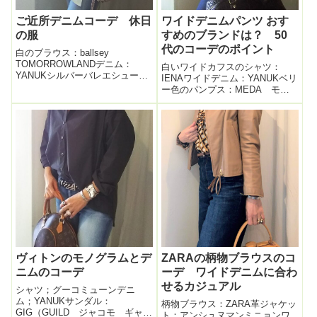
ご近所デニムコーデ 休日
ワイドデニムパンツ おす
の服
すめのブランドは？ 50
代のコーデのポイント
白のブラウス：ballsey
TOMORROWLANDデニム：
白いワイドカフスのシャツ：
YANUKシルバーバレエシューズ
IENAワイドデニム：YANUKベリ
カバン：Laugoa本日 休日 完
ー色のパンプス：MEDA モー
全ご近所コーデ。裾のリボン
ドエジャコモバッグ：J&M
が ラブリーでイタイ！と家族
DAVIDSONワイドデニム パン
から不評の 白のボルジーのブ
ツを買いましたブログに何度か
ラウスだが、このブラウスの生
書いている通り、私はパンツを
地...
こよなく愛用する女だけれど
も、...
ヴィトンのモノグラムとデ
ZARAの柄物ブラウスのコ
ニムのコーデ
ーデ ワイドデニムに合わ
せるカジュアル
シャツ；グーコミューンデニ
ム；YANUKサンダル：
柄物ブラウス：ZARA革ジャケッ
GIG（GUILD ジャコモ ギャラ
ト：アンシュヌマンミニョンワ