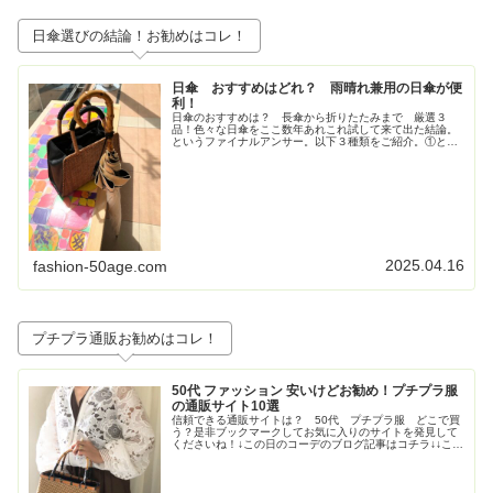
日傘選びの結論！お勧めはコレ！
日傘 おすすめはどれ？ 雨晴れ兼用の日傘が便
利！
日傘のおすすめは？ 長傘から折りたたみまで 厳選３
品！色々な日傘をここ数年あれこれ試して来て出た結論。
というファイナルアンサー。以下３種類をご紹介。①とに
かく大きいが正義！ジャンプ式長傘②持ち歩きさ重視！高
級感も重視！な折りたたみの日傘③畳...
2025.04.16
fashion-50age.com
プチプラ通販お勧めはコレ！
50代 ファッション 安いけどお勧め！プチプラ服
の通販サイト10選
信頼できる通販サイトは？ 50代 プチプラ服 どこで買
う？是非ブックマークしてお気に入りのサイトを発見して
くださいね！↓この日のコーデのブログ記事はコチラ↓↓この
日のコーデのブログ記事はコチラ↓↓この日のコーデのブロ
グ記事はこちら↓トレンド...