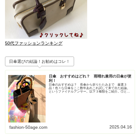
50代ファッションランキング
日傘選びの結論！お勧めはコレ！
日傘 おすすめはどれ？ 雨晴れ兼用の日傘が便
利！
日傘のおすすめは？ 長傘から折りたたみまで 厳選３
品！色々な日傘をここ数年あれこれ試して来て出た結論。
というファイナルアンサー。以下３種類をご紹介。①とに
かく大きいが正義！ジャンプ式長傘②持ち歩きさ重視！高
級感も重視！な折りたたみの日傘③畳...
2025.04.16
fashion-50age.com