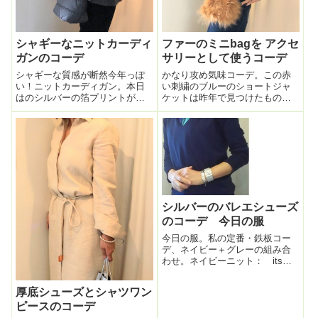
シャギーなニットカーディ
ファーのミニbagを アクセ
ガンのコーデ
サリーとして使うコーデ
シャギーな質感が断然今年っぽ
かなり攻め気味コーデ。この赤
い！ニットカーディガン。本日
い刺繍のブルーのショートジャ
はのシルバーの箔プリントがカ
ケットは昨年で見つけたもの。
ッコイイ白のロンTに重ねて羽織
コレ、果たして似合うのか？と
る。バッグはもう軽すぎてつい
か着回しが～？とかそういった
ついこのキルティングバッグ。
議論を超越した「単に布地とし
歩いててふと「あれ？バッグは
て好きが勝る」服。そういう服
どこ行った？💦」って不安にな
がクローゼットに掛かっている
るレベルの軽さ...
と日々チラと目に...
シルバーのバレエシューズ
のコーデ 今日の服
今日の服。私の定番・鉄板コー
デ、ネイビー＋グレーの組み合
わせ。ネイビーニット： its
internationalスカート：
TOMORROWLANDスカーフ：エ
厚底シューズとシャツワン
ルメスコート：SLOBE IENAシ
ピースのコーデ
ルバーのバレエシューズ：ノー
ブランドカバン：...