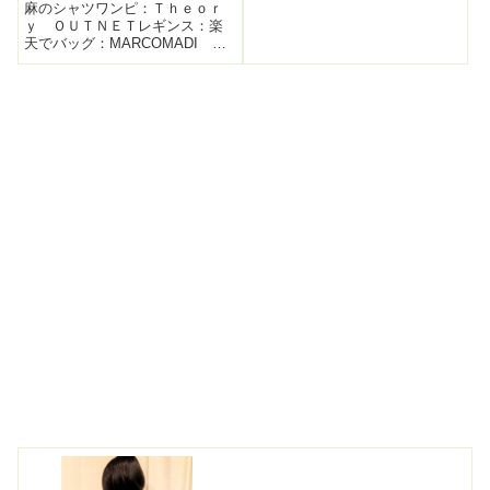
麻のシャツワンピ：Ｔｈｅｏｒ
ｙ ＯＵＴＮＥＴレギンス：楽
天でバッグ：MARCOMADI 集
英社HAPPY PLUS STOREで
靴：エンチャンテッド春に何度
か着用していたこちらのＴｈｅ
ｏｒｙの麻のシャツワンピー
ス。お久しぶりよぉ。(*´▽｀...