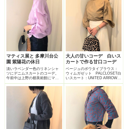
マティス展と 多摩川台公
大人の甘いコーデ 白いス
園 紫陽花の休日
カートで作る甘口コーデ
淡いラベンダー色のリネンシャ
ベージュのボウタイブラウス：
ツにデニムスカートのコーデ。
ウィムガゼット PALCLOSET白
午前中は上野の都美術館にマテ
いスカート：UNITED ARROWS
ィス展を観に。かなりの点数が
バッグ：ジャンニキアリー
展示され見ごたえ充分だった！
ニ/GIANNI CHIARINI 楽天
一部のブースのみ写真OKだった
WORLDSHOP 靴：ストロベリ
ので一番気に入った絵を撮影。
ーフィールズしばらくカジュア
マティスは赤のイメージがある
ル辛口な...
けれど、こうい...