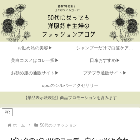
お勧め私の美容▶
シャンプーだけで白髪ケア▶
美白コスメはコレ一択▶
日傘おすすめ▶
お勧め服の通販サイト▶
プチプラ通販サイト▶
ops.のシルバーアクセサリー
【景品表示法表記】商品プロモーションを含みます
PR
ホーム
50代のファッション