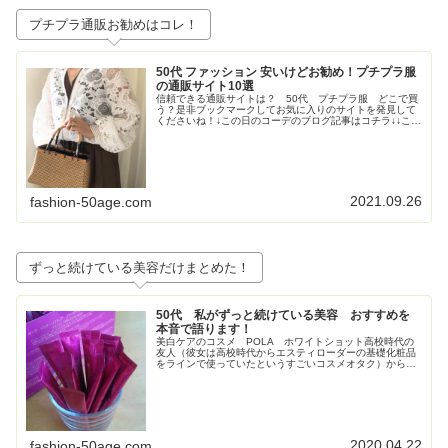
プチプラ通販お勧めはコレ！
50代 ファッション 安いけどお勧め！プチプラ服
の通販サイト10選
信頼できる通販サイトは？ 50代 プチプラ服 どこで買
う？是非ブックマークしてお気に入りのサイトを発見して
くださいね！↓この日のコーデのブログ記事はコチラ↓↓この
日のコーデのブログ記事はコチラ↓↓この日のコーデのブロ
グ記事はこちら↓トレンド...
2021.09.26
fashion-50age.com
ずっと続けている美容だけまとめた！
50代 私がずっと続けている美容 おすすめを
本音で語ります！
美白ケアのコスメ POLA ホワイトショット高校時代の
友人（彼女は高校時代からエスティローダーの基礎化粧品
をラインで使っていたというすごいコスメオタク）からす
ごく勧められて使い始めたPOLAの美白コスメ、ホワイト
ショット。お得すぎてビックリ...
2020.04.22
fashion-50age.com