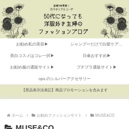
お勧め私の美容▶
シャンプーだけで白髪ケア▶
美白コスメはコレ一択▶
日傘おすすめ▶
お勧め服の通販サイト▶
プチプラ通販サイト▶
ops.のシルバーアクセサリー
【景品表示法表記】商品プロモーションを含みます
ホーム
お勧めファッションサイト
MUSE&CO
MUSE&CO