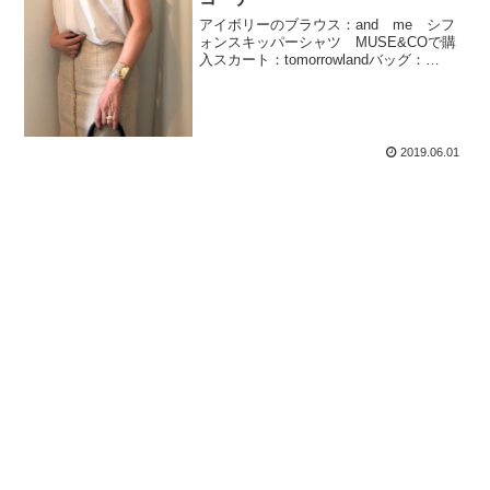
アイボリーのブラウス：and me シフ
ォンスキッパーシャツ MUSE&COで購
入スカート：tomorrowlandバッグ：
TORYBURCH靴：オディットエオディー
ル本日ベージュ系コーデ。30℃超える気
温ということだったので涼しいブラウ
ス...
2019.06.01