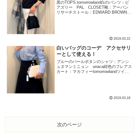
黒のTOPS:tomorrowland白のパンツ：ピ
アズリー PAL CLOSET靴：アーバン
リサーチストール：EDWARD BROWNボ
ディバッグ：ステラマッカートニー フ
ァラベラ タイニートートステラマッカ
ートニーのファラベラタイニート...
2019.03.22
白いバッグのコーデ アクセサリ
ーとして使える！
ブルーのパールボタンのシャツ：アンシ
ュヌマンミニョン unaca紺色のフレアス
カート：マカフィーtomorrowlandツイー
ドのコート：tomorrowland白のボディバ
ッグ：MARCJACOBS MUSE&COで購
入レースアップブーツ...
2019.03.18
次のページ