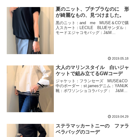
夏のニット、プチプラなのに 形
が綺麗なもの、見つけました。
黒のニット：and me MUSE＆COで購
入スカート：LECILE BLUEサンダル：
モードエジャコモバッグ：J&M
DAVIDSON本日の黒いニットは、プチプ
ライス品なのに、形やシルエットが秀逸
なお品。↓↓Vネック 綿ニット ドルマン ...
2019.05.18
大人のマリンスタイル 白いジャ
ケットで組み立てるGWコーデ
ジャケット：フランセーズ MUSE&CO
中のボーダー：st.jamesデニム：YANUK
靴：ポワソンショコラバッグ： J&M
デビッドソン カーニバルM本日、先日
買った白いショートジャケットで、マリ
ンコーデ。「マリンルック」って、単語
自体が...
2019.04.29
ステラマッカートニーの ファラ
ベラバッグのコーデ