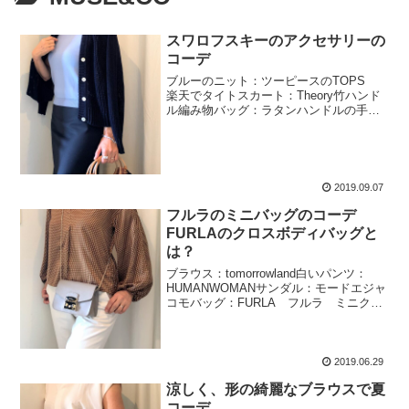
スワロフスキーのアクセサリーの
コーデ
ブルーのニット：ツーピースのTOPS
楽天でタイトスカート：Theory竹ハンド
ル編み物バッグ：ラタンハンドルの手編
みリングバック 楽天で靴：モードエジャ
コモ先日楽天で買ったツーピースの上半
分をばらしてコーデ。このニット、すご
く伸縮性があ...
2019.09.07
フルラのミニバッグのコーデ
FURLAのクロスボディバッグと
は？
ブラウス：tomorrowland白いパンツ：
HUMANWOMANサンダル：モードエジャ
コモバッグ：FURLA フルラ ミニクロ
スボディ（METROPOLIS 色：SABBIA
b (ベージュ)）本日、新しいFURLAのバッ
グを軸にコーデ。...
2019.06.29
涼しく、形の綺麗なブラウスで夏
コーデ