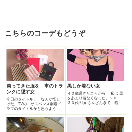
こちらのコーデもどうぞ
買ってきた服を 車のトラ
黒しか着ない女
ンクに隠す女
４０歳過ぎたころから 私は 黒
をあまり着なくなった。２０・
今日のタイトル、 なんか怪し
３０代の頃 さんざんきて 飽き
げだ。TVの サスペンス劇場ド
た、という理由もあるし何よ
ラマのタイトルかと思うよう
り 黒を着ると恐ろしく自分
な・・・・(笑)この話の発端は先
が 老けて疲れて見えるように
日のこと。よく行くブティック
なったからである。「黒は女を
の店員さんと買い物後 おしゃ
美しくみせるのよ」と ジブリ
べりしていたら「あーまた服買
の映画「魔女の...