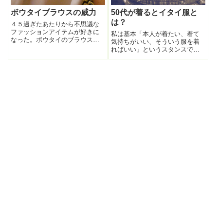
ボウタイブラウスの威力
50代が着るとイタイ服と
は？
４５過ぎたあたりから不思議な
ファッションアイテムが好きに
私は基本「本人が着たい、着て
なった。ボウタイのブラウス。
気持ちがいい、そういう服を着
この下手すると 女教師のよう
ればいい」というスタンスでは
なお堅いアイテム。まじめなア
いる。でもどうしても 無人島
イテム。下手すると OLっぽく
に一人で暮らしているわけでは
なる ダサくなる危険なアイテ
ないので周りからどう見られる
ム。でも やっぱり 間違いな
か？というのは 気になるとこ
く女を 清楚に...
ろである。また、人様に不快感
を与えてまで自分...