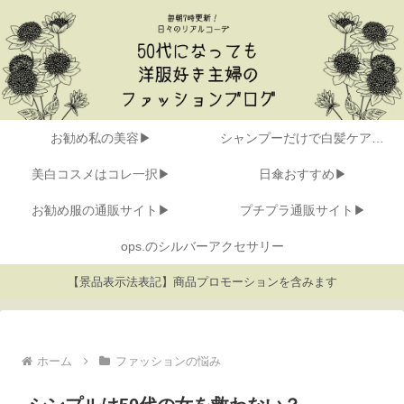
お勧め私の美容▶
シャンプーだけで白髪ケア▶
美白コスメはコレ一択▶
日傘おすすめ▶
お勧め服の通販サイト▶
プチプラ通販サイト▶
ops.のシルバーアクセサリー
【景品表示法表記】商品プロモーションを含みます
ホーム
ファッションの悩み