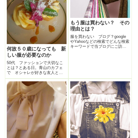
っちゃった。旦那に見つかった
ら、おまえ、...
もう服は買わない？ その
理由とは？
服を買わない ブログ？google
やYahooなどの検索でどんな検索
キーワードで当ブログにご訪問
何故５０歳になっても 新
頂いているか？が分かる仕組み
しい服が必要なのか
があって「もう 服は買わな
い」という検索のお言葉でご訪
50代 ファッションで大切なこ
問頂いている方もいらしゃる、
とは？とある日。青山のカフェ
という衝撃の事実が判明。
で オシャレが好きな友人とお
googl...
茶をしてファッション談義をし
た。彼女は言う。「あのね、も
うたくさーーーーーーん 服も
靴もあるんだよね。クローゼッ
トに入りきらないくらい。だっ
て半世紀生きて...