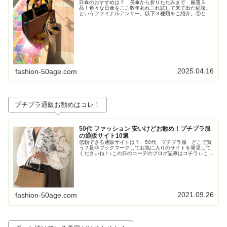
日傘のおすすめは？ 長傘から折りたたみまで 厳選３
品！色々な日傘をここ数年あれこれ試して来て出た結論。
というファイナルアンサー。以下３種類をご紹介。①とに
かく大きいが正義！ジャンプ式長傘②持ち歩きさ重視！高
級感も重視！な折りたたみの日傘③畳...
2025.04.16
fashion-50age.com
プチプラ通販お勧めはコレ！
50代 ファッション 安いけどお勧め！プチプラ服
の通販サイト10選
信頼できる通販サイトは？ 50代 プチプラ服 どこで買
う？是非ブックマークしてお気に入りのサイトを発見して
くださいね！↓この日のコーデのブログ記事はコチラ↓↓この
日のコーデのブログ記事はコチラ↓↓この日のコーデのブロ
グ記事はこちら↓トレンド...
2021.09.26
fashion-50age.com