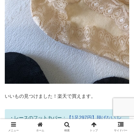
いいもの見つけました！楽天で買えます。
・レースのフットカバー：
【1足297円】脱げない レ
ースフットカバー 6足セット 【tu-hacci】
メニュー
ホーム
検索
トップ
サイドバー