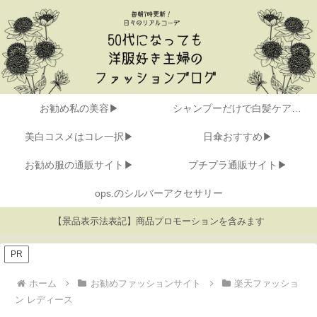
お勧め私の美容▶
シャンプーだけで白髪ケア▶
美白コスメはコレ一択▶
日傘おすすめ▶
お勧め服の通販サイト▶
プチプラ通販サイト▶
ops.のシルバーアクセサリー
【景品表示法表記】商品プロモーションを含みます
PR
ホーム
お勧めファッションサイト
楽天ファッショ
ン レディース