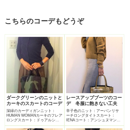
こちらのコーデもどうぞ
ダークグリーンのニットと
レースアップブーツのコー
カーキのスカートのコーデ
デ 冬服に飽きない工夫
深緑のカーディガンニット：
辛子色のニット：アーバンリサ
HUMAN WOMANカーキのフレア
ーチロングタイトスカート：
ロングスカート：ドゥアルシー
IENAコート：アンシュヌマンミ
ブコート：tomorrowlandスエー
ニョンバッグ：ADMJレースアッ
ドパンプス：carino迷彩柄トー
プブーツ：BELL FLORRIE１月