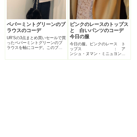
ペパーミントグリーンのブ
ピンクのレースのトップス
ラウスのコーデ
と 白いパンツのコーデ
今日の服
UR‘Sの3点まとめ買いセールで買
ったペパーミントグリーンのブ
今日の服。ピンクのレース ト
ラウスを軸にコーデ。このブラ
ップス ： ア
ウス、かなり薄手だわ・・・寒
ンシュ・ヌマン・ミニュヨンジ
っ（本音）上着が必要だと思っ
ャケッ
たので、今シーズンお助けアイ
ト：
テム間違いなしの白スエード
NOLLEYS白いウールセンタ
（フェイク）のジャケットを
ープレスパンツ：
ON。このノー...
TOMORROW LANDチョコレー
ト色のコー
ト： ...