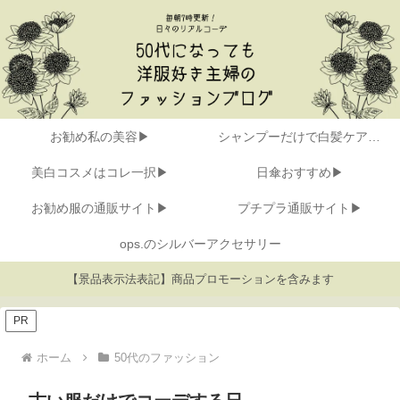
お勧め私の美容▶
シャンプーだけで白髪ケア▶
美白コスメはコレ一択▶
日傘おすすめ▶
お勧め服の通販サイト▶
プチプラ通販サイト▶
ops.のシルバーアクセサリー
【景品表示法表記】商品プロモーションを含みます
PR
ホーム
50代のファッション