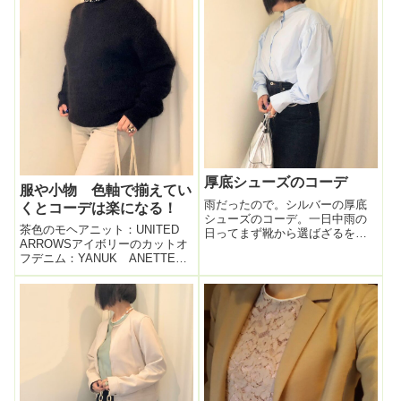
ト：エルベシャプリエ本日、髪
後半になって寒い日が急に続く
を全体にホットカーラーで巻い
ようになった。「暖かくなるま
て、深緑色のバンスグ...
であと２か月か・・」と思う
と...
厚底シューズのコーデ
服や小物 色軸で揃えてい
雨だったので。シルバーの厚底
くとコーデは楽になる！
シューズのコーデ。一日中雨の
茶色のモヘアニット：UNITED
日ってまず靴から選ばざるをえ
ARROWSアイボリーのカットオ
ない。(*´Д｀)サンダルはもちろ
フデニム：YANUK ANETTE
ん避けるし、スエードの靴も
（サイズ24を履いています）コ
NG。スニーカーも布のものは履
ート：HAPTICバッグ：
きたくない感じ。そこで今日は
Baginningレースアップシュー
この厚底靴。これ、雨の日に便
ズ：FABIO RUSCONI本日、得意
利。この靴...
技～。...