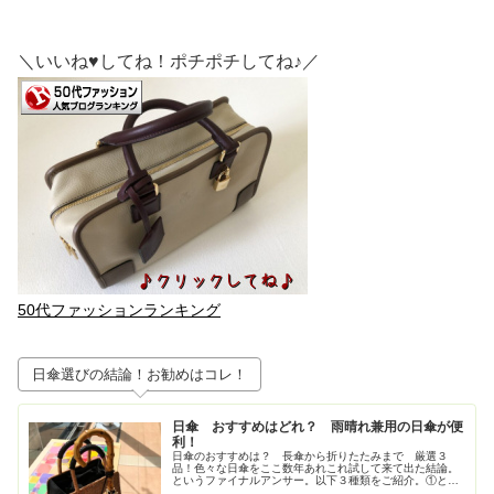
＼いいね♥してね！ポチポチしてね♪／
50代ファッションランキング
日傘選びの結論！お勧めはコレ！
日傘 おすすめはどれ？ 雨晴れ兼用の日傘が便
利！
日傘のおすすめは？ 長傘から折りたたみまで 厳選３
品！色々な日傘をここ数年あれこれ試して来て出た結論。
というファイナルアンサー。以下３種類をご紹介。①とに
かく大きいが正義！ジャンプ式長傘②持ち歩きさ重視！高