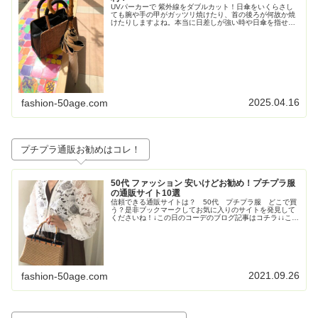
UVパーカーで 紫外線をダブルカット！日傘をいくらさし
ても腕や手の甲がガッツリ焼けたり、首の後ろが何故か焼
けたりしますよね。本当に日差しが強い時や日傘を指せな
い時（自転車乗る時など）はやっぱりUVパーカーが便
利！・UVパーカー：冷感 長袖 ...
2025.04.16
fashion-50age.com
プチプラ通販お勧めはコレ！
50代 ファッション 安いけどお勧め！プチプラ服
の通販サイト10選
信頼できる通販サイトは？ 50代 プチプラ服 どこで買
う？是非ブックマークしてお気に入りのサイトを発見して
くださいね！↓この日のコーデのブログ記事はコチラ↓↓この
日のコーデのブログ記事はコチラ↓↓この日のコーデのブロ
グ記事はこちら↓トレンド...
2021.09.26
fashion-50age.com