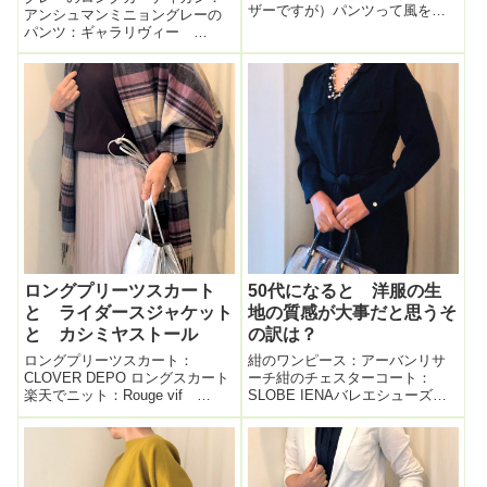
ザーですが）パンツって風を通
アンシュマンミニョングレーの
さないのでとても暖かい。ニッ
パンツ：ギャラリヴィー
トに飽きてきている。久しぶり
tomorrowlandレースのインナ
に紺のジャケットで。そうする
ー：ガラリラガランテ黒のファ
と中はタートルのボーダーのカ
ーバッグ：ADMJシルバーバレエ
ットソーがしっくりきた。この
シューズ：ポワソンショコラ本
ボーダー、色がグ...
日のロングカーデ、ウール１０
０％の...
ロングプリーツスカート
50代になると 洋服の生
と ライダースジャケット
地の質感が大事だと思うそ
と カシミヤストール
の訳は？
ロングプリーツスカート：
紺のワンピース：アーバンリサ
CLOVER DEPO ロングスカート
ーチ紺のチェスターコート：
楽天でニット：Rouge vif
SLOBE IENAバレエシューズ：
GLADDで靴：オディットエオデ
maresophisバッグ：TORY
ィールバッグ：MARCO MASI
BURCHグレーのチェックストー
FLAGSHOPカシミヤストール：
ル：EDWARDBROWN本日お仕
ローズアイル ジョンストンズ
事コーデ。紺のテロンとした素
さすがに１１...
材の襟付きワンピー...