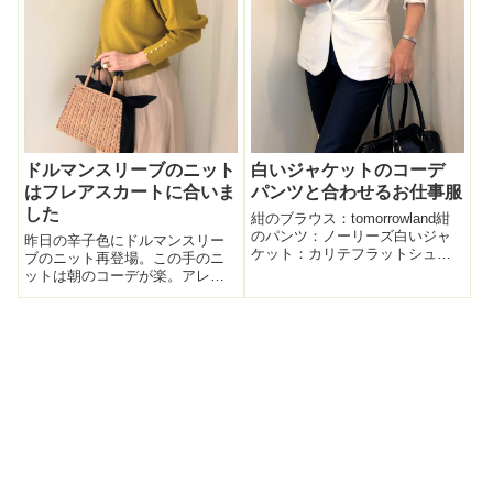
ドルマンスリーブのニット
白いジャケットのコーデ
はフレアスカートに合いま
パンツと合わせるお仕事服
した
紺のブラウス：tomorrowland紺
のパンツ：ノーリーズ白いジャ
昨日の辛子色にドルマンスリー
ケット：カリテフラットシュー
ブのニット再登場。この手のニ
ズ：ポワソンショコラバッグ：
ットは朝のコーデが楽。アレコ
ADMJ本日の紺のスリムパンツ
レ複雑なコーデ不要。先日はベ
は でお得に購入。ノーリーズ
イカーパンツに合わせたけど、
のこのパンツは定番の形で、何
「これは絶対フレアスカートに
度もリピートしている。丈がや
合わせたほうがいい！」とその
や...
時に感じていたので、今日はふ
んわりマルティニ...