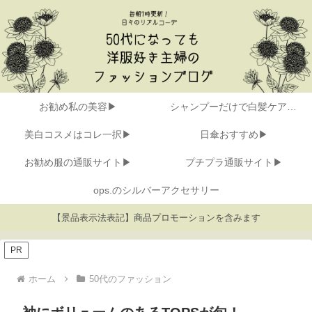
お勧め私の美容▶
シャンプーだけで白髪ケア▶
美白コスメはコレ一択▶
日傘おすすめ▶
お勧め服の通販サイト▶
プチプラ通販サイト▶
ops.のシルバーアクセサリー
【景品表示法表記】商品プロモーションを含みます
PR
ホーム
50代のファッション