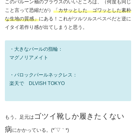
このバルーン袖のブラウスのいいところは、（何度も同じ
こと言って恐縮だが）
「カサッとした ゴワッとした素朴
な生地の質感」
にある！これがツルツルスベスベだと逆に
イタイ若作り感が出てしまうと思う。
・大きなパールの指輪：
マグノリアメイト
・バロックパールネックレス：
楽天で DLVISH TOKYO
ゴツイ靴しか履きたくない
もう。足元は
病
にかかっている。(*´▽｀*)