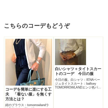
こちらのコーデもどうぞ
白いシャツ＋タイトスカー
トのコーデ 今日の服
今日の服。白シャツ：IENAベー
ジュタイトスカート：ballsey
TOMORROWLANDエンジ色パン
コーデを簡単に楽にする工
プス：carino モードエジャコモ
夫 「着ない服」を無くす
昔、女優さんだったタレントさ
方法とは？
んだったか忘れたが女性雑誌の
インタビューに答えていた。さ
紺のブラウス：tomorrowlandラ
まざまな役柄や撮...