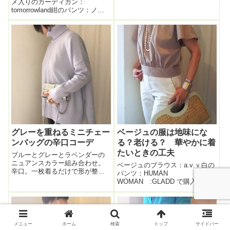
メ入りのカーディガン：
tomorrowland紺のパンツ：ノー
リーズバッグ：ADMJパテント素
材の黒のハイヒール：モードエ
ジャコモ私の鉄板お仕事コー
デ、、、、「 紺色×グレー×差
し色ブルー」のコーデ。...
グレーを重ねるミニチェー
ベージュの服は地味にな
ンバッグの辛口コーデ
る？老ける？ 華やかに着
たいときの工夫
ブルーとグレーとラベンダーの
ニュアンスカラー組み合わせ。
ベージュのブラウス：a.v.ｖ白の
辛口。一枚着るだけで形が整う
パンツ：HUMAN
のでラクチンなUNFILOのニット
WOMAN :GLADD で購入バッ
で。あったかい。アクセサリ
グ：PELLICOサンダル：モード
ー。・ピアス：Creemaで・ター
エジャコモ本日、私の得意分
コイズ指輪：マグノリアメイ
野、ベージュ＋白のコーデ。
ト ・白い指輪：アバスクデザ
HUMAN WOMANのパンツは、
イン足も...
ゆったりとしつつもキリっとし
メニュー
ホーム
検索
トップ
サイドバー