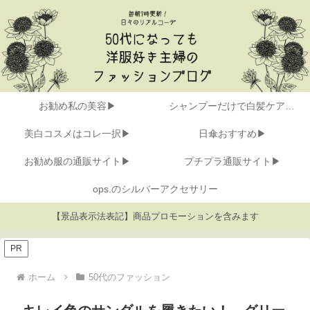
お勧め私の美容▶
シャンプーだけで白髪ケア▶
美白コスメはコレ一択▶
日傘おすすめ▶
お勧め服の通販サイト▶
プチプラ通販サイト▶
ops.のシルバーアクセサリー
【景品表示法表記】商品プロモーションを含みます
PR
ホーム
50代のファッション