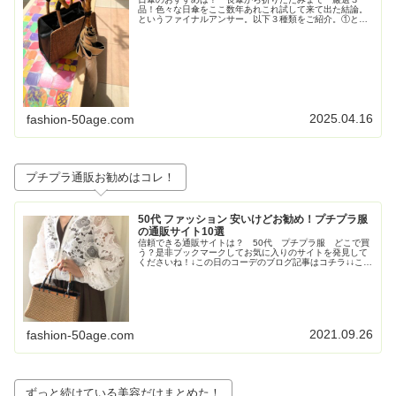
品！色々な日傘をここ数年あれこれ試して来て出た結論。
というファイナルアンサー。以下３種類をご紹介。①とに
かく大きいが正義！ジャンプ式長傘②持ち歩きさ重視！高
級感も重視！な折りたたみの日傘③畳...
2025.04.16
fashion-50age.com
プチプラ通販お勧めはコレ！
50代 ファッション 安いけどお勧め！プチプラ服
の通販サイト10選
信頼できる通販サイトは？ 50代 プチプラ服 どこで買
う？是非ブックマークしてお気に入りのサイトを発見して
くださいね！↓この日のコーデのブログ記事はコチラ↓↓この
日のコーデのブログ記事はコチラ↓↓この日のコーデのブロ
グ記事はこちら↓トレンド...
2021.09.26
fashion-50age.com
ずっと続けている美容だけまとめた！