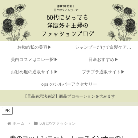
お勧め私の美容▶
シャンプーだけで白髪ケア▶
美白コスメはコレ一択▶
日傘おすすめ▶
お勧め服の通販サイト▶
プチプラ通販サイト▶
ops.のシルバーアクセサリー
【景品表示法表記】商品プロモーションを含みます
PR
ホーム
50代のファッション