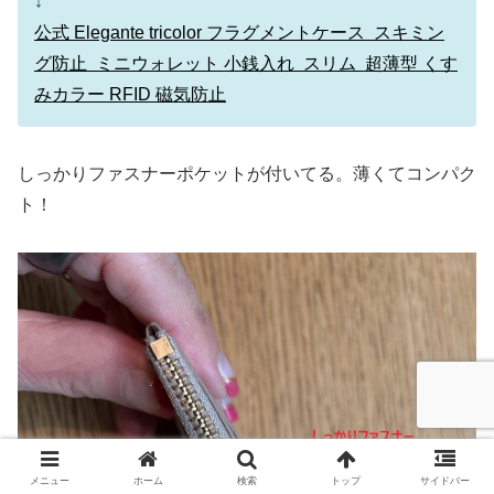
↓
公式 Elegante tricolor フラグメントケース スキミン
グ防止 ミニウォレット 小銭入れ スリム 超薄型 くす
みカラー RFID 磁気防止
しっかりファスナーポケットが付いてる。薄くてコンパク
ト！
メニュー
ホーム
検索
トップ
サイドバー