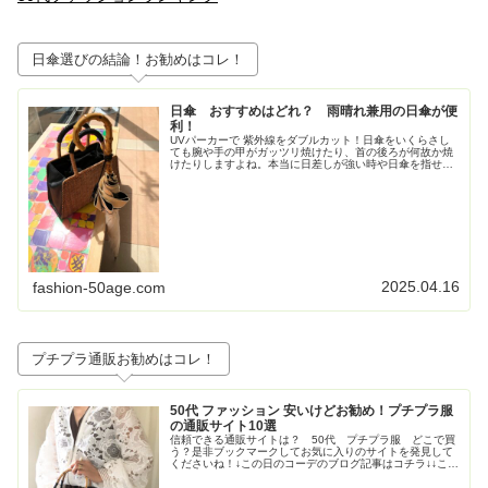
日傘選びの結論！お勧めはコレ！
日傘 おすすめはどれ？ 雨晴れ兼用の日傘が便
利！
UVパーカーで 紫外線をダブルカット！日傘をいくらさし
ても腕や手の甲がガッツリ焼けたり、首の後ろが何故か焼
けたりしますよね。本当に日差しが強い時や日傘を指せな
い時（自転車乗る時など）はやっぱりUVパーカーが便
利！・UVパーカー：冷感 長袖 ...
2025.04.16
fashion-50age.com
プチプラ通販お勧めはコレ！
50代 ファッション 安いけどお勧め！プチプラ服
の通販サイト10選
信頼できる通販サイトは？ 50代 プチプラ服 どこで買
う？是非ブックマークしてお気に入りのサイトを発見して
くださいね！↓この日のコーデのブログ記事はコチラ↓↓この
日のコーデのブログ記事はコチラ↓↓この日のコーデのブロ
グ記事はこちら↓トレンド...