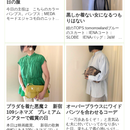
日の服
今日の主役は こちらのカラー
パンプス。パンプス；MEDA
黒しか着ない女になるつも
モードエジャコモ白のニット；
りはない
サロンドトリニーテベージュパ
ンツ；nolleysカバン；グーコミ
紺のTOPS:tomorrowlandブルー
ューンパンプスがもうかなりイ
のスカート：IENAコート：
ンパクトあるので、他は完全脇
SLOBE IENAバッグ：J&M
役。淡いアイボリー ~ 薄いベ
DAVIDSON靴：PELLICOタイツ
ージ...
はグレー色でストライプ模様が
入っているもの。BallseyとINEA
の服ってコーデしやすい。...
プラダを着た悪魔２ 新宿
オーバーブラウスにワイド
109シネマズ プレミアム
パンツを合わせるコーデ
シアターで鑑賞の日
「一万歩あるくぞ！」と意気込
む夫に付いていってかなり歩い
本日は映画鑑賞。 新宿の歌舞
た日。楽ちんで着心地いいけ
伎町にある109シネマズ プレミ