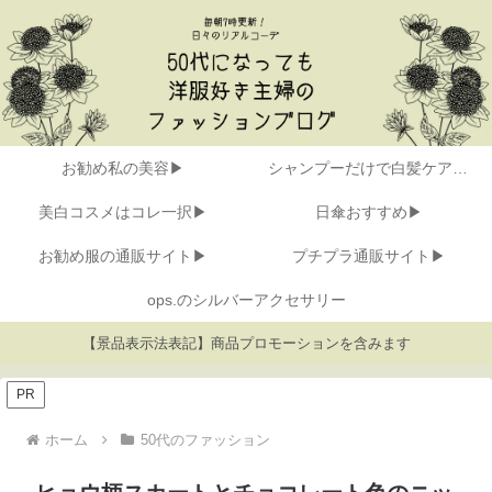
お勧め私の美容▶
シャンプーだけで白髪ケア▶
美白コスメはコレ一択▶
日傘おすすめ▶
お勧め服の通販サイト▶
プチプラ通販サイト▶
ops.のシルバーアクセサリー
【景品表示法表記】商品プロモーションを含みます
PR
ホーム
50代のファッション