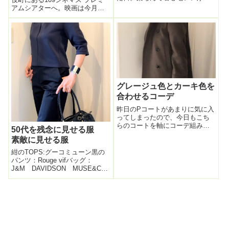
ど、シャキッとハリのある生地
アムシアターへ。映画は今月か
が端正感でるDoCLASSEのブラ
ら公開始まった「プラダを着た
ウス。このシャツ好き(*´▽｀*)ふ
悪魔２」。メインキャストは前
んわり感、スタンドカラー、キ
作のまま。これは見逃せな
ュッとしまった袖など、本当に
い！！「オシャレして映画館行
ディ...
きましょう！」みたいなファン
アカウントを見か...
グレージュ色とカーキ色を
合わせるコーデ
昨日のPコートがあまりに気に入
ってしまったので、今日もこち
らのコートを軸にコーデ組み立
50代を残念に見せる服
て。グレージュ色×ベージュ×カ
素敵に見せる服
ーキの掛け合わせコーデ。先日
楽天で見つけたこちらのニッ
紺のTOPS:グーコミューン黒の
ト。形も着心地も思った以上に
パンツ：Rouge vifバッグ：
良くて気に入ったので今日もこ
J&M DAVIDSON MUSE&CO
ちらをチョイス...
で靴：モードエジャコモ本日
目まぐるしいお仕事DAYだった
ため、とにかく「動きやすさ」
重視のコーデで。足元。アクセ
サリー。実は、昨日都...