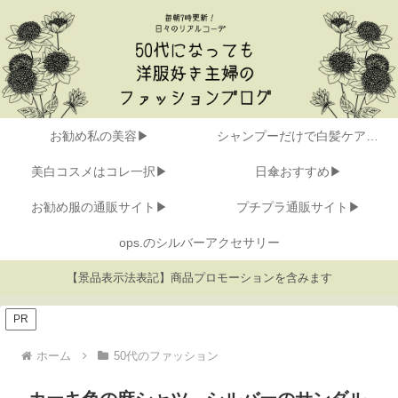
お勧め私の美容▶
シャンプーだけで白髪ケア▶
美白コスメはコレ一択▶
日傘おすすめ▶
お勧め服の通販サイト▶
プチプラ通販サイト▶
ops.のシルバーアクセサリー
【景品表示法表記】商品プロモーションを含みます
PR
ホーム
50代のファッション