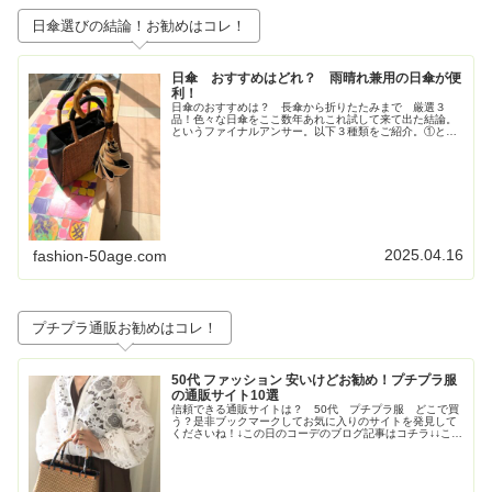
日傘選びの結論！お勧めはコレ！
日傘 おすすめはどれ？ 雨晴れ兼用の日傘が便
利！
日傘のおすすめは？ 長傘から折りたたみまで 厳選３
品！色々な日傘をここ数年あれこれ試して来て出た結論。
というファイナルアンサー。以下３種類をご紹介。①とに
かく大きいが正義！ジャンプ式長傘②持ち歩きさ重視！高
級感も重視！な折りたたみの日傘③畳...
2025.04.16
fashion-50age.com
プチプラ通販お勧めはコレ！
50代 ファッション 安いけどお勧め！プチプラ服
の通販サイト10選
信頼できる通販サイトは？ 50代 プチプラ服 どこで買
う？是非ブックマークしてお気に入りのサイトを発見して
くださいね！↓この日のコーデのブログ記事はコチラ↓↓この
日のコーデのブログ記事はコチラ↓↓この日のコーデのブロ
グ記事はこちら↓トレンド...