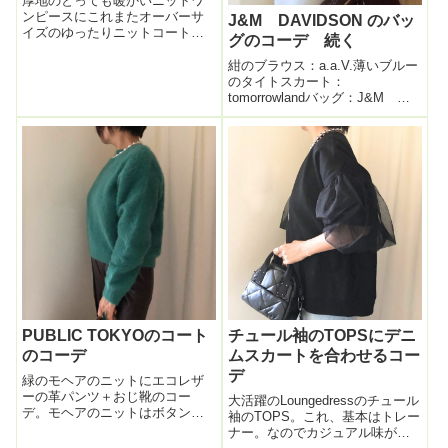
厚地のとっても暖かいニットワ
ンピースにこれまたオーバーサ
J&M DAVIDSON のバッ
イズのゆったりニットコートを
グのコーデ 続く
羽織った日。ニットONニット。
暖かいし、窮屈さZEROでリラッ
紺のブラウス：a.a.V.薄いブルー
クス。明るめのネイビーに深い
のタイトスカート：
緑の組み合わせ。この
tomorrowlandバッグ：J&M
FASHFRENさんのニットコート
DAVIDSON靴：carino モードエ
は袖が長くて...
ジャコモ本日も J&Mのバッグ
で。黒いバッグって重くなりが
ちだが、艶のある型押しなの
で 華やかさもあり、...
PUBLIC TOKYOのコート
チュール袖のTOPSにデニ
のコーデ
ムスカートを合わせるコー
デ
緑のモヘアのニットにエコレザ
ーの革パンツ＋おじ靴のコー
大活躍のLoungedressのチュール
デ。モヘアのニットはボタンを
袖のTOPS。これ、基本はトレー
後ろにしても着れるもの。アク
ナー。なのでカジュアル味がベ
セサリー。ピアスも指輪も