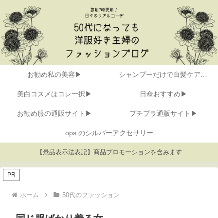
お勧め私の美容▶
シャンプーだけで白髪ケア▶
美白コスメはコレ一択▶
日傘おすすめ▶
お勧め服の通販サイト▶
プチプラ通販サイト▶
ops.のシルバーアクセサリー
【景品表示法表記】商品プロモーションを含みます
PR
ホーム
50代のファッション