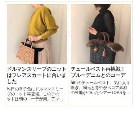
ース。そこにフワフワのチュー
GLADDで見つけたもの。・バロ
ル袖がくっつているという一枚
ックパールネックレス： バロ
ですでにMIXコーデが完成してい
ックパールネックレス アバス
る貴重なアイテムである。✅甘口
クデザイン ・緑の...
×辛口✅カジュアル×キ...
ドルマンスリーブのニット
チュールベスト再挑戦！
はフレアスカートに合いま
ブルーデニムとのコーデ
した
fifthのチュールベスト、気に入り
過ぎ。胸元と背中がベロア素材
昨日の辛子色にドルマンスリー
の裏地がついたシアーTOPSを入
ブのニット再登場。この手のニ
手したので、透けを気にせず着
ットは朝のコーデが楽。アレコ
れるようになったので再挑戦！↓
レ複雑なコーデ不要。先日はベ
このTOPSですね。これだとほぼ
イカーパンツに合わせたけど、
腕とデコルテ上部しかシアーじ
「これは絶対フレアスカートに
ゃないので安心。堂々とイン...
合わせたほうがいい！」とその
時に感じていたので、今日はふ
んわりマルティニ...