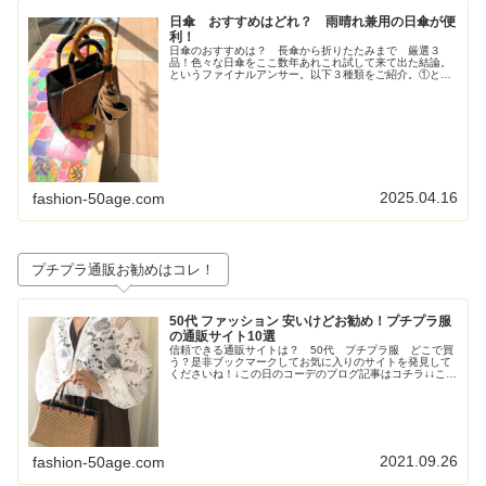
日傘 おすすめはどれ？ 雨晴れ兼用の日傘が便
利！
日傘のおすすめは？ 長傘から折りたたみまで 厳選３
品！色々な日傘をここ数年あれこれ試して来て出た結論。
というファイナルアンサー。以下３種類をご紹介。①とに
かく大きいが正義！ジャンプ式長傘②持ち歩きさ重視！高
級感も重視！な折りたたみの日傘③畳...
2025.04.16
fashion-50age.com
プチプラ通販お勧めはコレ！
50代 ファッション 安いけどお勧め！プチプラ服
の通販サイト10選
信頼できる通販サイトは？ 50代 プチプラ服 どこで買
う？是非ブックマークしてお気に入りのサイトを発見して
くださいね！↓この日のコーデのブログ記事はコチラ↓↓この
日のコーデのブログ記事はコチラ↓↓この日のコーデのブロ
グ記事はこちら↓トレンド...
2021.09.26
fashion-50age.com