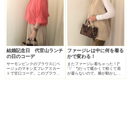
事。アクセサリー。ブラウスの
ニムでもちょっと今...
色が華や...
結婚記念日 代官山ランチ
ファージレは中に何を着る
の日のコーデ
かで変わる！
サーモンピンクのブラウスにベ
またファージレ着ちゃった！(*
ージュのマキシ丈フレアスカー
´▽｀*)だって暖かくて軽くて肩
トで甘口コーデ。このブラウス
が凝らないので。腕が動かしや
は色が気に入ってずっと着てい
すいので。（当たり前）今日は
るもの。ベージュと合う。バッ
中のインナーを今までと変えて
グはカゴバッグがドンピシャ。
みた。ピッタリサイズのハイネ
Bagmattiのもの。アクセサリ
ックのカットソー。ガラッとイ
ー。レストランは上半身勝負！
メージ雰囲気変わる。このカッ
このGOL...
トソーはメ...