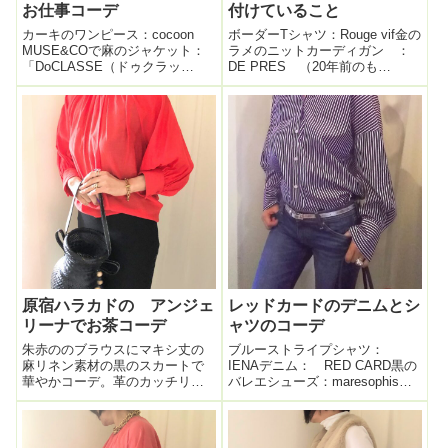
お仕事コーデ
付けていること
カーキのワンピース：cocoon
ボーダーTシャツ：Rouge vif金の
MUSE&COで麻のジャケット：
ラメのニットカーディガン ：
「DoCLASSE（ドゥクラッ
DE PRES （20年前のも
セ）」バッグ：ADMJ靴：モード
の・・）黒のパンツ：Rouge vif
エジャコモコットンのラクチン
バッグ：J&M DAVIDSONグレ
ワンピースに麻のジャケット羽
ーのバレエシューズ：ノーブラ
織って真面目に（見せかけた）
ンド本日、珍しく ボーダー服
お仕事コーデ。パールとパイ
で。このボ...
ソ...
原宿ハラカドの アンジェ
レッドカードのデニムとシ
リーナでお茶コーデ
ャツのコーデ
朱赤ののブラウスにマキシ丈の
ブルーストライプシャツ：
麻リネン素材の黒のスカートで
IENAデニム： RED CARD黒の
華やかコーデ。革のカッチリ黒
バレエシューズ：maresophisカ
bag持ったら、とんでもなくマダ
バン：ADMJ久しぶりにブルーデ
ム感が出て老けた・・・・ので
ニムを履く。IENAのシャツはか
ここは外す。ハクション大魔王
なり大き目ユッタリに出来てい
の壺bagで。抜け感、ハズシ、大
るので、フツーのストレートデ