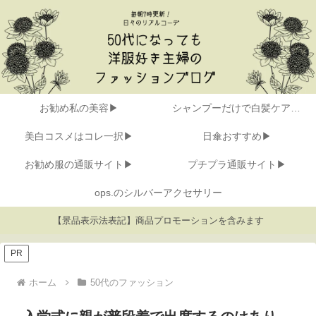
お勧め私の美容▶
シャンプーだけで白髪ケア▶
美白コスメはコレ一択▶
日傘おすすめ▶
お勧め服の通販サイト▶
プチプラ通販サイト▶
ops.のシルバーアクセサリー
【景品表示法表記】商品プロモーションを含みます
PR
ホーム
50代のファッション