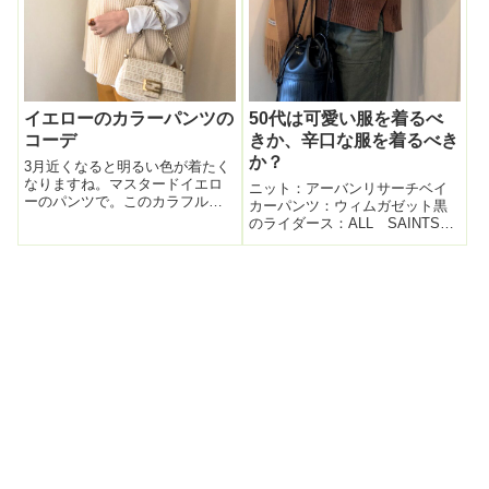
イエローのカラーパンツの
50代は可愛い服を着るべ
コーデ
きか、辛口な服を着るべき
か？
3月近くなると明るい色が着たく
なりますね。マスタードイエロ
ニット：アーバンリサーチベイ
ーのパンツで。このカラフルな
カーパンツ：ウィムガゼット黒
martiniqueのパンツ、先月一度着
のライダース：ALL SAINTSシ
ていた。過去コーデ。今日は
ョートブーツ：モードエジャコ
TOPSをシアーなゆるめロンTに
モバッグ：カーニバル J&M
し、上にこれまたゆるっとポン
DAVIDSON本日、辛口な格好が
チョっぽいニットを重ね着。
したい気分で、ベイカーパン
袖...
ツ。辛口~ っていうコーデの
時...