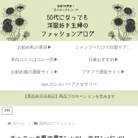
お勧め私の美容▶
シャンプーだけで白髪ケア▶
美白コスメはコレ一択▶
日傘おすすめ▶
お勧め服の通販サイト▶
プチプラ通販サイト▶
ops.のシルバーアクセサリー
【景品表示法表記】商品プロモーションを含みます
PR
ホーム
50代のファッション