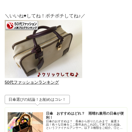
＼いいね♥してね！ポチポチしてね♪／
50代ファッションランキング
日傘選びの結論！お勧めはコレ！
日傘 おすすめはどれ？ 雨晴れ兼用の日傘が便
利！
日傘のおすすめは？ 長傘から折りたたみまで 厳選３
品！色々な日傘をここ数年あれこれ試して来て出た結論。
というファイナルアンサー。以下３種類をご紹介。①とに
かく大きいが正義！ジャンプ式長傘②持ち歩きさ重視！高