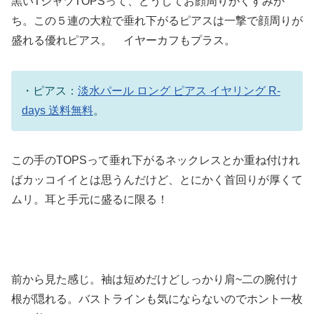
黒いTシャツTOPSって、どうしてお顔周りがくすみが
ち。この５連の大粒で垂れ下がるピアスは一撃で顔周りが
盛れる優れピアス。 イヤーカフもプラス。
・ピアス：
淡水パール ロング ピアス イヤリング R-
days 送料無料
。
この手のTOPSって垂れ下がるネックレスとか重ね付けれ
ばカッコイイとは思うんだけど、とにかく首回りが厚くて
ムリ。耳と手元に盛るに限る！
前から見た感じ。袖は短めだけどしっかり肩~二の腕付け
根が隠れる。バストラインも気にならないのでホント一枚