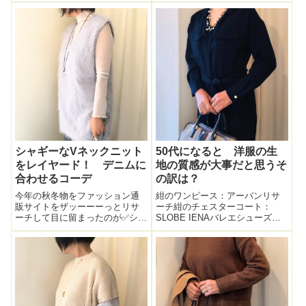
の組み合わせ。この組み合わ
ンダルがオレンジよりのベージ
せ、前回のコーデは↓こんな感
ュ色だったので手持ちのbagと色
じ。ペッタンコトングサンダ
もバッチリ合った。このbagはハ
ル、シルバーのバ...
ンドバッグ・クラッチ持...
シャギーなVネックニット
50代になると 洋服の生
をレイヤード！ デニムに
地の質感が大事だと思うそ
合わせるコーデ
の訳は？
今年の秋冬物をファッション通
紺のワンピース：アーバンリサ
販サイトをザッーーーっとリサ
ーチ紺のチェスターコート：
ーチして目に留まったのが✅シャ
SLOBE IENAバレエシューズ：
ギーな質感のVネックベストニッ
maresophisバッグ：TORY
トボンジュールサガンでも丈の
BURCHグレーのチェックストー
長いものを発見したのでこれを
ル：EDWARDBROWN本日お仕
軸にコーデを組み立ててみた。
事コーデ。紺のテロンとした素
丈が長いのでお尻が隠れるので
材の襟付きワンピー...
デニムと合わ...