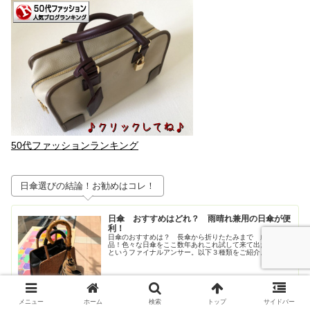
50代ファッションランキング
日傘選びの結論！お勧めはコレ！
日傘 おすすめはどれ？ 雨晴れ兼用の日傘が便
利！
日傘のおすすめは？ 長傘から折りたたみまで 厳選３
品！色々な日傘をここ数年あれこれ試して来て出た結論。
というファイナルアンサー。以下３種類をご紹介。①とに
かく大きいが正義！ジャンプ式長傘②持ち歩きさ重視！高
級感も重視！な折りたたみの日傘③畳...
メニュー
ホーム
検索
トップ
サイドバー