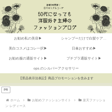
お勧め私の美容▶
シャンプーだけで白髪ケア▶
美白コスメはコレ一択▶
日傘おすすめ▶
お勧め服の通販サイト▶
プチプラ通販サイト▶
ops.のシルバーアクセサリー
【景品表示法表記】商品プロモーションを含みます
PR
ホーム
お勧めファッションサイト
楽天ファッショ
ン レディース