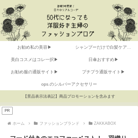
お勧め私の美容▶
シャンプーだけで白髪ケア▶
美白コスメはコレ一択▶
日傘おすすめ▶
お勧め服の通販サイト▶
プチプラ通販サイト▶
ops.のシルバーアクセサリー
【景品表示法表記】商品プロモーションを含みます
PR
ホーム
ファッションブランド
ZAKKABOX