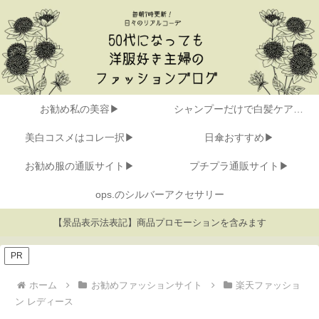
お勧め私の美容▶
シャンプーだけで白髪ケア▶
美白コスメはコレ一択▶
日傘おすすめ▶
お勧め服の通販サイト▶
プチプラ通販サイト▶
ops.のシルバーアクセサリー
【景品表示法表記】商品プロモーションを含みます
PR
ホーム
お勧めファッションサイト
楽天ファッショ
ン レディース