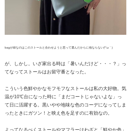
bagが緑なのはこのストールと合わせようと思って選んだからに他ならない(*´ω｀)
が、しかし。いざ家出る時は「暑いんだけど・・・？」っ
てなってストールはお留守番となった。
こういう色鮮やかなモフモフなストールは私の大好物。気
温が10℃台になった時に「まだコートじゃないよな」っ
て日に活躍する。黒いやや地味な色のコーデになってしま
ったときにガツン！と映え色を足すのに有効なの。
よってなるべくストールやマフラーはわざと「鮮やか色」