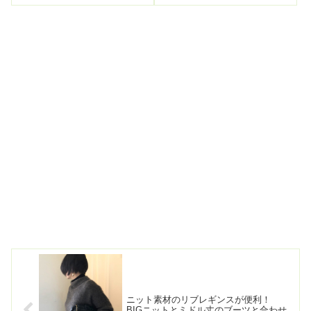
方がいいかもと思っていたので
カシミアタッチの長袖ニット一
今日は白いフレアスカートとコ
枚で。デニムスカートでカジュ
ーデ。背中のVネックラインが深
アル寄せ。マキシ丈のタイトス
いのと、裾にぺブラムがくっつ
カートにぴったりな厚底のサイ
いているのですごく女らしい感
ドゴアブーツ。...
じになる。Vネ...
ニット素材のリブレギンスが便利！
BIGニットとミドル丈のブーツと合わせ