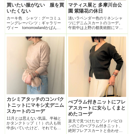
買いたい服がない 服を買
マティス展と 多摩川台公
いたくない
園 紫陽花の休日
カーキ色 シャツ：グーコミュ
淡いラベンダー色のリネンシャ
ーングレーパンツ；ギャラリー
ツにデニムスカートのコーデ。
ヴィー tomorrowlandかばん：
午前中は上野の都美術館にマテ
ADMJ靴：ストロベリーフィール
ィス展を観に。かなりの点数が
ズ今日は マニッシュ いやジ
展示され見ごたえ充分だった！
ジイッシュなコーデ。こういう
一部のブースのみ写真OKだった
メンズライクな恰好、好み。ア
ので一番気に入った絵を撮影。
クセサリーは カーキのバン
マティスは赤のイメージがある
グ...
けれど、こうい...
カシミアタッチのコンパク
ぺブラム付きニットにフレ
トニットにマキシ丈デニム
アスカートに女らしくまと
スカートのコーデ
めたコーデ
11月とは思えない気温。半袖と
楽天で見つけたセゾンドパピロ
かタンクトップ（！）の人も街
ンのこのぺブラム付きニット、
中歩いていたけど、それでもヒ
絶対フレアスカートと合わせた
ヤッと寒い時もあるので薄手の