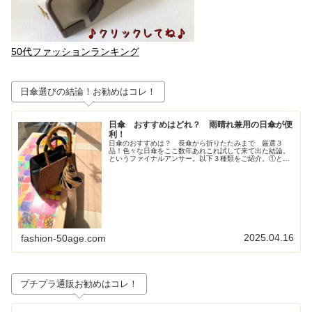
50代ファッションランキング
日傘選びの結論！お勧めはコレ！
日傘 おすすめはどれ？ 雨晴れ兼用の日傘が便
利！
日傘のおすすめは？ 長傘から折りたたみまで 厳選３
品！色々な日傘をここ数年あれこれ試して来て出た結論。
というファイナルアンサー。以下３種類をご紹介。①とに
かく大きいが正義！ジャンプ式長傘②持ち歩きさ重視！高
級感も重視！な折りたたみの日傘③畳...
2025.04.16
fashion-50age.com
プチプラ通販お勧めはコレ！