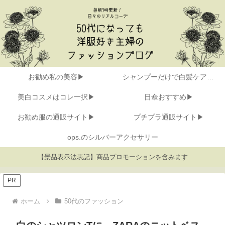
お勧め私の美容▶
シャンプーだけで白髪ケア▶
美白コスメはコレ一択▶
日傘おすすめ▶
お勧め服の通販サイト▶
プチプラ通販サイト▶
ops.のシルバーアクセサリー
【景品表示法表記】商品プロモーションを含みます
PR
ホーム
50代のファッション