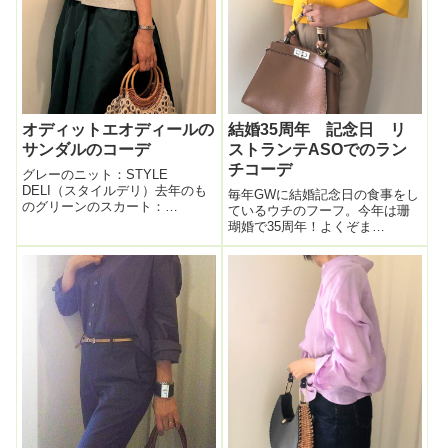
オディットエオディールの
結婚35周年 記念日 リ
サンダルのコーデ
ストランテASOでのラン
チコーデ
グレーのニット：STYLE
DELI（スタイルデリ）去年のも
毎年GWに結婚記念日の食事をし
のグリーンのスカート：
ているウチのフーフ。今年は珊
tomorrowlandラタン編みのバッ
瑚婚で35周年！よくぞま
グ：ラタンハンドルの手編みリ
あ・・・35年も我慢しあったよ
ングバック 靴：オディットエオ
ねぇ・・とお互いの努力を称え
ディールこのカラフルぅ~~なサ
あい（？）ランチを。今年は代
ンダル。大事に履いている。布
官山のリストランテASOへ。い
で...
ざ！ちなみに去年はどこ行った
んだっけ？と思...