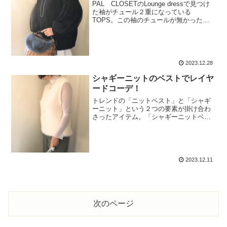
PAL CLOSETのLounge dressで見つけ
た袖がチュール２重になっている
TOPS。この袖のチュールが無かったら
普通の黒のスエット、黒のトレーナーと
いうアイテム。ずっとSOLD OUTで再版
を待ってやってきた人気商品。一見シン
プル...
2023.12.28
シャギーニットのベストでレイヤ
ードコーデ！
トレンドの「ニットベスト」と「シャギ
ーニット」という２つの要素が掛け合わ
さったアイテム。「シャギーニットベス
ト」。レイヤードコーデの楽しさにはま
っている今期、これを召喚しないわけに
はいかないでしょう！アイボリー色のシ
ャギーニットなので甘い。...
2023.12.11
次のページ