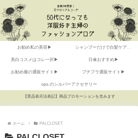
お勧め私の美容▶
シャンプーだけで白髪ケア▶
美白コスメはコレ一択▶
日傘おすすめ▶
お勧め服の通販サイト▶
プチプラ通販サイト▶
ops.のシルバーアクセサリー
【景品表示法表記】商品プロモーションを含みます
ホーム
PALCLOSET
PALCLOSET