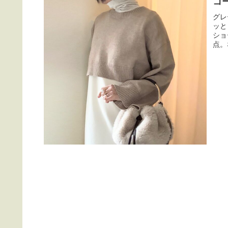
コ
グレ
ッと
ショ
点。