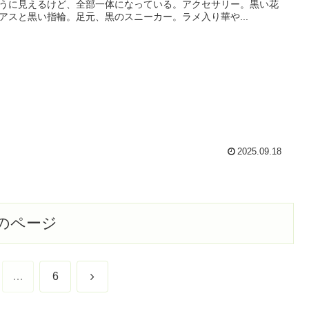
うに見えるけど、全部一体になっている。アクセサリー。黒い花
アスと黒い指輪。足元、黒のスニーカー。ラメ入り華や...
2025.09.18
のページ
次
…
6
へ