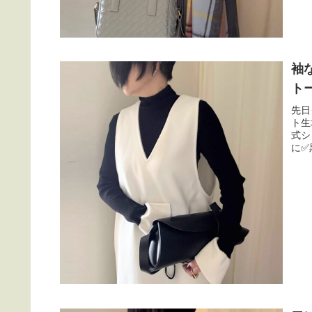
袖
ト
先日
ト生
式シ
に✅