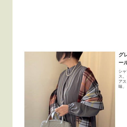
グ
ー
シャ
ス。
アス
味、