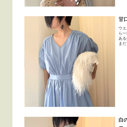
甘
ウエ
ら一
ある
まだ
白