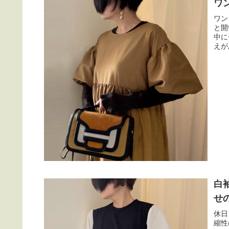
ワ
ワン
と開
中に
えが
白
せ
休日
縮性