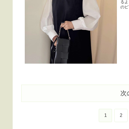
るよ
のピ
次
1
2