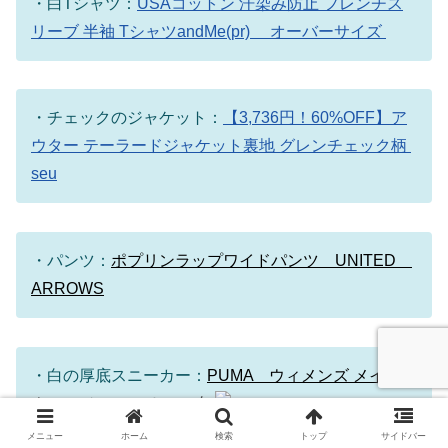
・白Tシャツ：
USAコットン 汗染み防止 フレンチス
リーブ 半袖 TシャツandMe(pr) オーバーサイズ
・チェックのジャケット：
【3,736円！60%OFF】ア
ウター テーラードジャケット裏地 グレンチェック柄
seu
・パンツ：
ポプリンラップワイドパンツ UNITED
ARROWS
・白の厚底スニーカー：
PUMA ウィメンズ メイズ
ウェッジ スニーカー 白
メニュー
ホーム
検索
トップ
サイドバー