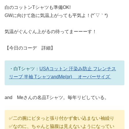
白のコットンTシャツも準備OK!
GWに向けて急に気温上がっても平気よ！(*´▽｀*)
気温がぐんぐん上がるの待ってまーーーす！
【今日のコーデ 詳細】
・白Tシャツ：
USAコットン 汗染み防止 フレンチス
リーブ 半袖 TシャツandMe(pr) オーバーサイズ
and Meさんの名品Tシャツ。毎年リピしている。
✅二の腕にピタっと張り付かず食い込まない袖繰り
✅なのに、ちゃんと脇腹は見えないようになってい