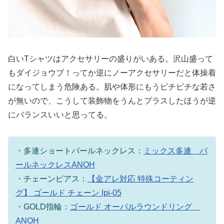
白いTシャツはアクセサリーの盛りがいある。沢山盛って
もダイジョウブ！ってか逆にノーアクセサリーだと体操着
になってしまう危険ある。肌や体形にもうピチピチな若さ
が無いので、こうして装飾物をうんとプラスしたほうが逆
にバランスいいと思ってる。
・多連ショートパールネックレス：
ミックス多連 パ
ールネックレスANOH
・チェーンピアス：
【金アレ対応 特殊コーティン
グ】 ゴールド チェーン lpi-05
・GOLD指輪：
ゴールド オーバルラウンドリング
ANOH