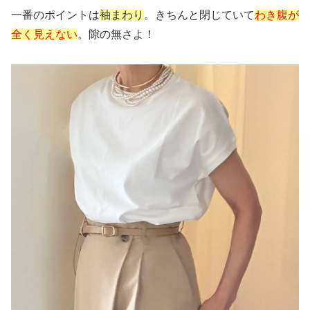
一番のポイントは
袖まわり
。きちんと閉じていて
わき腹が
全く見えない
。隙の無さよ！