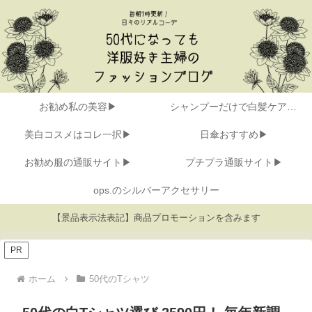
お勧め私の美容▶
シャンプーだけで白髪ケア▶
美白コスメはコレ一択▶
日傘おすすめ▶
お勧め服の通販サイト▶
プチプラ通販サイト▶
ops.のシルバーアクセサリー
【景品表示法表記】商品プロモーションを含みます
PR
ホーム
50代のTシャツ