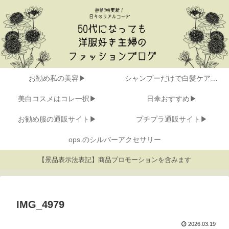
お勧め私の美容▶
シャンプーだけで白髪ケア▶
美白コスメはコレ一択▶
日傘おすすめ▶
お勧め服の通販サイト▶
プチプラ通販サイト▶
ops.のシルバーアクセサリー
【景品表示法表記】商品プロモーションを含みます
IMG_4979
2026.03.19