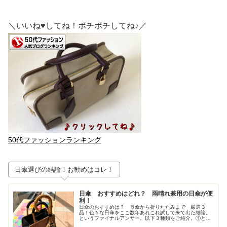
＼いいね♥してね！ポチポチしてね♪／
50代ファッションランキング
日傘選びの結論！お勧めはコレ！
日傘 おすすめはどれ？ 雨晴れ兼用の日傘が便
利！
日傘のおすすめは？ 長傘から折りたたみまで 厳選３
品！色々な日傘をここ数年あれこれ試して来て出た結論。
というファイナルアンサー。以下３種類をご紹介。①とに
かく大きいが正義！ジャンプ式長傘②持ち歩きさ重視！高